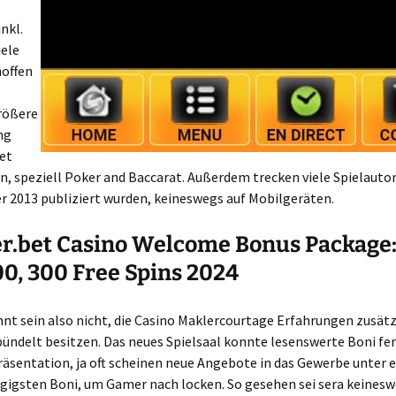
nkl.
iele
offen
rößere
ng
et
n, speziell Poker and Baccarat. Außerdem trecken viele Spielaut
r 2013 publiziert wurden, keineswegs auf Mobilgeräten.
r.bet Casino Welcome Bonus Package:
00, 300 Free Spins 2024
nt sein also nicht, die Casino Maklercourtage Erfahrungen zusätz
ündelt besitzen. Das neues Spielsaal konnte lesenswerte Boni fe
äsentation, ja oft scheinen neue Angebote in das Gewerbe unter 
gigsten Boni, um Gamer nach locken. So gesehen sei sera keines