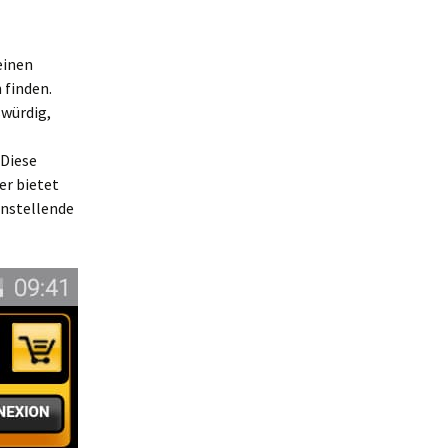
einen
 finden.
swürdig,
 Diese
er bietet
nstellende