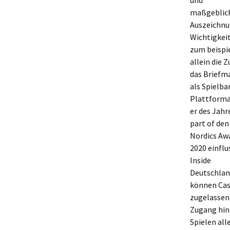
und
maßgeblic
Auszeichn
Wichtigkei
zum beispi
allein die 
das Briefm
als Spielba
Plattforma
er des Jahr
part of de
Nordics Aw
2020 einflus
Inside
Deutschla
können Cas
zugelassen
Zugang hin
Spielen all