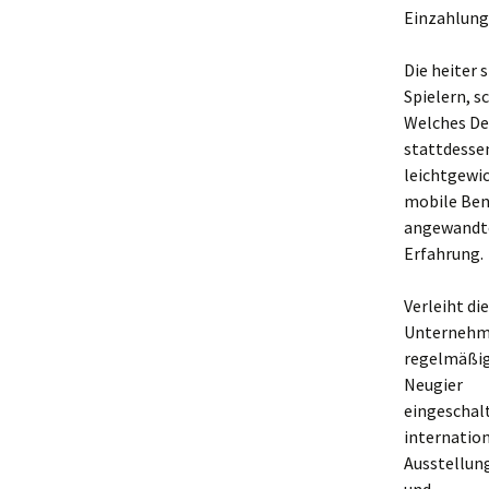
Einzahlung
Die heiter 
Spielern, s
Welches Des
stattdesse
leichtgewic
mobile Benu
angewandte
Erfahrung.
Verleiht d
Unternehm
regelmäßi
Neugier
eingeschal
internatio
Ausstellun