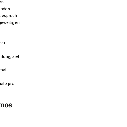
en
unden
rbespruch
 jeweiligen
eer
hlung, sieh
-mal
iele pro
inos