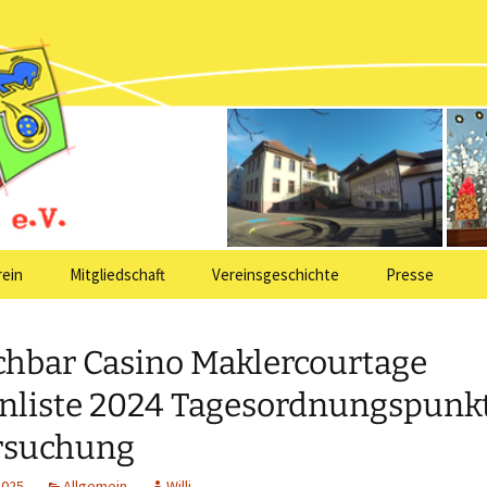
ein Kindergarte
ule Neuershaus
rein
Mitgliedschaft
Vereinsgeschichte
Presse
chbar Casino Maklercourtage
nliste 2024 Tagesordnungspunk
rsuchung
2025
Allgemein
Willi