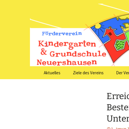
Förderver
Grundsch
Zum
Aktuelles
Ziele des Vereins
Der Ve
Inhalt
springen
Errei
Beste
Unte
1. Januar 