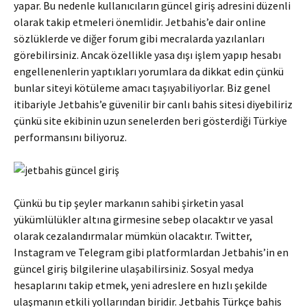
yapar. Bu nedenle kullanıcıların güncel giriş adresini düzenli
olarak takip etmeleri önemlidir. Jetbahis’e dair online
sözlüklerde ve diğer forum gibi mecralarda yazılanları
görebilirsiniz. Ancak özellikle yasa dışı işlem yapıp hesabı
engellenenlerin yaptıkları yorumlara da dikkat edin çünkü
bunlar siteyi kötüleme amacı taşıyabiliyorlar. Biz genel
itibariyle Jetbahis’e güvenilir bir canlı bahis sitesi diyebiliriz
çünkü site ekibinin uzun senelerden beri gösterdiği Türkiye
performansını biliyoruz.
Çünkü bu tip şeyler markanın sahibi şirketin yasal
yükümlülükler altına girmesine sebep olacaktır ve yasal
olarak cezalandırmalar mümkün olacaktır. Twitter,
Instagram ve Telegram gibi platformlardan Jetbahis’in en
güncel giriş bilgilerine ulaşabilirsiniz. Sosyal medya
hesaplarını takip etmek, yeni adreslere en hızlı şekilde
ulaşmanın etkili yollarından biridir. Jetbahis Türkçe bahis