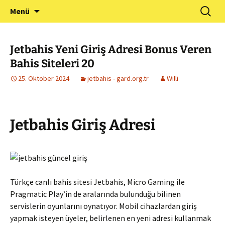
Zum
Suchen
Förderverein Kindergarten
Menü
Inhalt
nach:
und Grundschule
springen
Neuershausen
Jetbahis Yeni Giriş Adresi Bonus Veren
Bahis Siteleri 20
25. Oktober 2024
jetbahis - gard.org.tr
Willi
Jetbahis Giriş Adresi
Türkçe canlı bahis sitesi Jetbahis, Micro Gaming ile
Pragmatic Play’in de aralarında bulunduğu bilinen
servislerin oyunlarını oynatıyor. Mobil cihazlardan giriş
yapmak isteyen üyeler, belirlenen en yeni adresi kullanmak