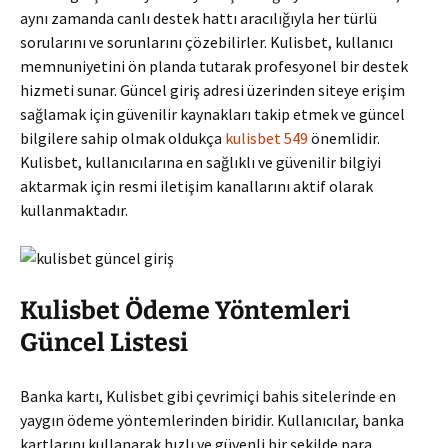
aynı zamanda canlı destek hattı aracılığıyla her türlü
sorularını ve sorunlarını çözebilirler. Kulisbet, kullanıcı
memnuniyetini ön planda tutarak profesyonel bir destek
hizmeti sunar. Güncel giriş adresi üzerinden siteye erişim
sağlamak için güvenilir kaynakları takip etmek ve güncel
bilgilere sahip olmak oldukça
kulisbet 549
önemlidir.
Kulisbet, kullanıcılarına en sağlıklı ve güvenilir bilgiyi
aktarmak için resmi iletişim kanallarını aktif olarak
kullanmaktadır.
Kulisbet Ödeme Yöntemleri
Güncel Listesi
Banka kartı, Kulisbet gibi çevrimiçi bahis sitelerinde en
yaygın ödeme yöntemlerinden biridir. Kullanıcılar, banka
kartlarını kullanarak hızlı ve güvenli bir şekilde para