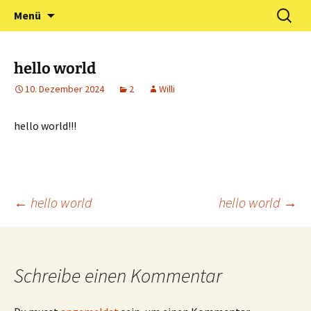
Zum
Suchen
Förderverein Kindergarten
Menü
Inhalt
nach:
und Grundschule
springen
Neuershausen
hello world
10. Dezember 2024
2
Willi
hello world!!!
Beitrags-
←
hello world
hello world
→
Navigation
Schreibe einen Kommentar