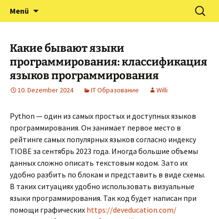
Zum
Suchen
Förderverein Kindergarten
Menü
Inhalt
nach:
und Grundschule
springen
Neuershausen
Какие бывают языки
программирования: классификация
языков программирования
10. Dezember 2024
IT Образование
Willi
Python — один из самых простых и доступных языков
программирования. Он занимает первое место в
рейтинге самых популярных языков согласно индексу
TIOBE за сентябрь 2023 года. Иногда большие объемы
данных сложно описать текстовым кодом. Зато их
удобно разбить по блокам и представить в виде схемы.
В таких ситуациях удобно использовать визуальные
языки программирования. Так код будет написан при
помощи графических
https://deveducation.com/