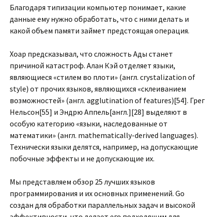
Благодаря типизации компьютер понимает, какие
данные ему нужно обработать, что с ними делать и
какой объем памяти займет предстоящая операция.
Хоар предсказывал, что сложность Ады станет
причиной катастроф. Алан Кэй отделяет языки,
являющиеся «стилем во плоти» (англ. crystalization of
style) от прочих языков, являющихся «склеиванием
возможностей» (англ. agglutination of features)[54]. Грег
Нельсон[55] и Эндрю Аппель[англ.][28] выделяют в
особую категорию «языки, наследованные от
математики» (англ. mathematically-derived languages).
Технически языки делятся, например, на допускающие
побочные эффекты и не допускающие их.
Мы представляем обзор 25 лучших языков
программирования и их основных применений. Go
создан для обработки параллельных задач и высокой
эффективности, что делает его подходящим для