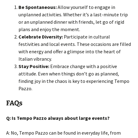
Be Spontaneous:
Allow yourself to engage in
unplanned activities. Whether it’s a last-minute trip
or an unplanned dinner with friends, let go of rigid
plans and enjoy the moment.
Celebrate Diversity:
Participate in cultural
festivities and local events. These occasions are filled
with energy and offer a glimpse into the heart of
Italian vibrancy.
Stay Positive:
Embrace change with a positive
attitude. Even when things don’t go as planned,
finding joy in the chaos is key to experiencing Tempo
Pazzo.
FAQs
Q: Is Tempo Pazzo always about large events?
A: No, Tempo Pazzo can be found in everyday life, from