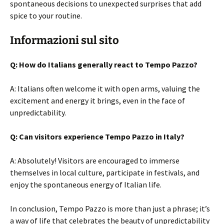
spontaneous decisions to unexpected surprises that add
spice to your routine.
Informazioni sul sito
Q: How do Italians generally react to Tempo Pazzo?
A: Italians often welcome it with open arms, valuing the
excitement and energy it brings, even in the face of
unpredictability.
Q: Can visitors experience Tempo Pazzo in Italy?
A: Absolutely! Visitors are encouraged to immerse
themselves in local culture, participate in festivals, and
enjoy the spontaneous energy of Italian life.
In conclusion, Tempo Pazzo is more than just a phrase; it’s
a way of life that celebrates the beauty of unpredictability