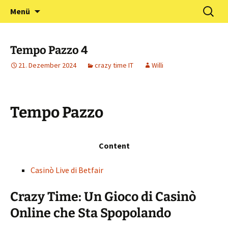
Zum
Suchen
Förderverein Kindergarten
Menü
Inhalt
nach:
und Grundschule
springen
Neuershausen
Tempo Pazzo 4
21. Dezember 2024
crazy time IT
Willi
Tempo Pazzo
Content
Casinò Live di Betfair
Crazy Time: Un Gioco di Casinò
Online che Sta Spopolando