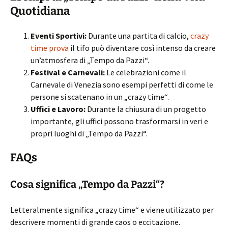
Quotidiana
Eventi Sportivi:
Durante una partita di calcio,
crazy
time prova
il tifo può diventare così intenso da creare
un’atmosfera di „Tempo da Pazzi“.
Festival e Carnevali:
Le celebrazioni come il
Carnevale di Venezia sono esempi perfetti di come le
persone si scatenano in un „crazy time“.
Uffici e Lavoro:
Durante la chiusura di un progetto
importante, gli uffici possono trasformarsi in veri e
propri luoghi di „Tempo da Pazzi“.
FAQs
Cosa significa „Tempo da Pazzi“?
Letteralmente significa „crazy time“ e viene utilizzato per
descrivere momenti di grande caos o eccitazione.