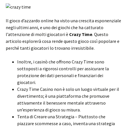
Il gioco d’azzardo online ha visto una crescita esponenziale
negli ultimi anni, e uno dei giochi che ha catturato
l’attenzione di molti giocatori è
Crazy Time
. Questo
articolo esplorerà cosa rende questo gioco così popolare e
perché tanti giocatori lo trovano irresistibile.
Inoltre, i casinò che offrono Crazy Time sono
sottoposti a rigorosi controlli per assicurare la
protezione dei dati personali e finanziari dei
giocatori.
Crazy Time Casino non è solo un luogo virtuale per il
divertimento; è una piattaforma che promuove
attivamente il benessere mentale attraverso
un’esperienza di gioco su misura.
Tenta di Creare una Strategia – Piuttosto che
piazzare scommesse a caso, inventa una strategia