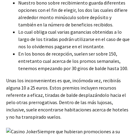
Nuestro bono sobre recibimiento guarda diferentes
opciones con el fin de elegir, los dos las cuales difiere
alrededor monto minúsculo sobre depósito y
también en la número de beneficios recibidos.
Lo cual obliga cual varias ganancias obtenidas a lo
largo de los tiradas podrán utilizarse en el caso de que
nos lo olvidemos pagarse en el insntante.
En los bonos de recepción, suelen ser sobre 150,
entretanto cual acerca de los promos semanales,
tenemos empezando por 30 giros de balde hasta 100.
Unas los inconvenientes es que, incómoda vez, recibirás
alguna 10 a 25 euros. Estos premios incluyen recursos
referente a eficaz, tiradas de balde desplazándolo hacia el
pelo otras prerrogativas. Dentro de las más lujosas,
inclusive, suele encontrarse habitaciones acerca de hoteles
y no ha transpirado vuelos.
Siempre que hubieran promociones a su