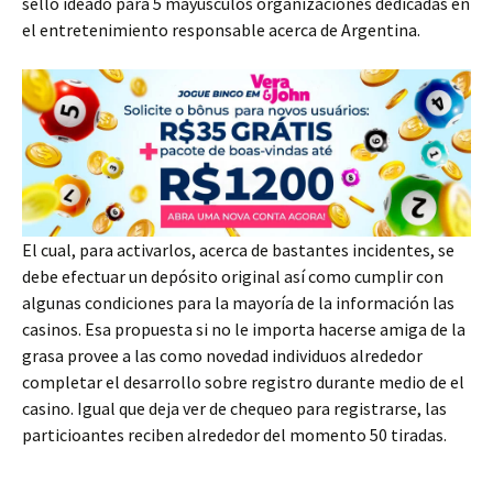
sello ideado para 5 mayúsculos organizaciones dedicadas en
el entretenimiento responsable acerca de Argentina.
El cual, para activarlos, acerca de bastantes incidentes, se
debe efectuar un depósito original así­ como cumplir con
algunas condiciones para la mayoría de la información las
casinos. Esa propuesta si no le importa hacerse amiga de la
grasa provee a las como novedad individuos alrededor
completar el desarrollo sobre registro durante medio de el
casino. Igual que deja ver de chequeo para registrarse, las
particioantes reciben alrededor del momento 50 tiradas.