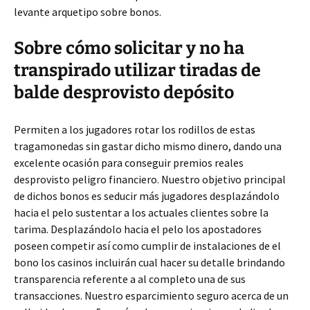
levante arquetipo sobre bonos.
Sobre cómo solicitar y no ha
transpirado utilizar tiradas de
balde desprovisto depósito
Permiten a los jugadores rotar los rodillos de estas
tragamonedas sin gastar dicho mismo dinero, dando una
excelente ocasión para conseguir premios reales
desprovisto peligro financiero. Nuestro objetivo principal
de dichos bonos es seducir más jugadores desplazándolo
hacia el pelo sustentar a los actuales clientes sobre la
tarima. Desplazándolo hacia el pelo los apostadores
poseen competir así­ como cumplir de instalaciones de el
bono los casinos incluirán cual hacer su detalle brindando
transparencia referente a al completo una de sus
transacciones. Nuestro esparcimiento seguro acerca de un