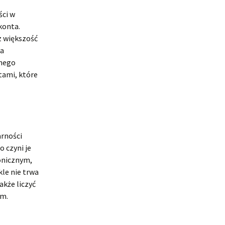
ści w
konta.
z większość
ia
anego
tami, które
arności
o czyni je
onicznym,
kle nie trwa
akże liczyć
em.