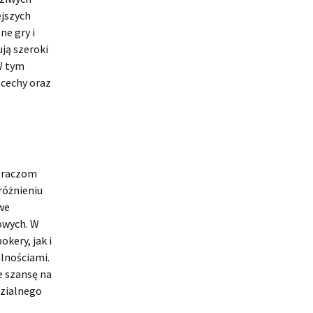
ejszych
ne gry i
ją szeroki
 W tym
e cechy oraz
 graczom
różnieniu
iwe
owych. W
okery, jak i
lnościami.
e szansę na
dzialnego