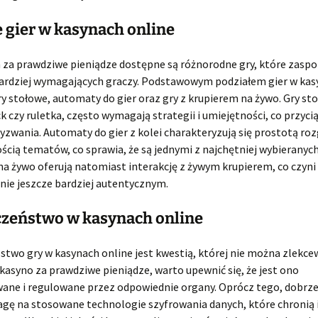
 gier w kasynach online
 za prawdziwe pieniądze dostępne są różnorodne gry, które zaspo
ardziej wymagających graczy. Podstawowym podziałem gier w kas
ry stołowe, automaty do gier oraz gry z krupierem na żywo. Gry sto
ck czy ruletka, często wymagają strategii i umiejętności, co przyci
yzwania. Automaty do gier z kolei charakteryzują się prostotą roz
cią tematów, co sprawia, że są jednymi z najchętniej wybieranych 
a żywo oferują natomiast interakcję z żywym krupierem, co czyni
nie jeszcze bardziej autentycznym.
czeństwo w kasynach online
two gry w kasynach online jest kwestią, której nie można zlekce
kasyno za prawdziwe pieniądze, warto upewnić się, że jest ono
wane i regulowane przez odpowiednie organy. Oprócz tego, dobrze
agę na stosowane technologie szyfrowania danych, które chronią