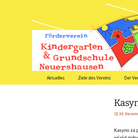
Förderver
Grundsch
Zum
Aktuelles
Ziele des Vereins
Der Ve
Inhalt
springen
Kasyn
30. Dezem
Kasyno za p
wśród miło