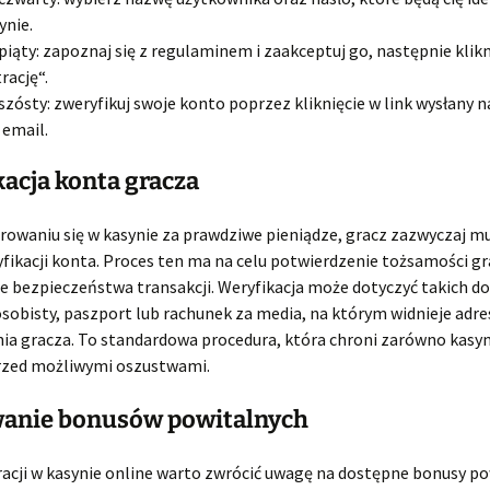
ynie.
piąty: zapoznaj się z regulaminem i zaakceptuj go, następnie klik
rację“.
szósty: zweryfikuj swoje konto poprzez kliknięcie w link wysłany 
 email.
acja konta gracza
rowaniu się w kasynie za prawdziwe pieniądze, gracz zazwyczaj mu
fikacji konta. Proces ten ma na celu potwierdzenie tożsamości gr
e bezpieczeństwa transakcji. Weryfikacja może dotyczyć takich
sobisty, paszport lub rachunek za media, na którym widnieje adre
a gracza. To standardowa procedura, która chroni zarówno kasyno
rzed możliwymi oszustwami.
anie bonusów powitalnych
racji w kasynie online warto zwrócić uwagę na dostępne bonusy po