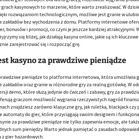
 grach kasynowych to marzenie, które warto zrealizować. W dzisi
ięki rozwiązaniom technologicznym, możliwe jest granie w ulubio
e zakładów bez wychodzenia z domu. Platformy internetowe oferu
er, bonusów i promocji, co czyni je jeszcze bardziej atrakcyjnymi.
zyjrzymy się bliżej, jak działają kasyna online, jakie są ich kluczow
znie zarejestrować się i rozpocząć grę.
jest kasyno za prawdziwe pieniądze
prawdziwe pieniądze to platforma internetowa, która umożliwia
e zakładów oraz granie w różnorodne gry za realną gotówkę. W od
ersji demo, które służą jedynie do ćwiczeń i zabawy, gry za prawdz
oferują graczom możliwość wygrania rzeczywistych nagród finans
nach znajdziesz zarówno klasyczne gry, jak ruletka, blackjack czy p
 automaty do gier, które przyciągają swoim designem i funkcjona
synie za prawdziwe pieniądze nie tylko zapewnia emocje, ale takż
adnych sum pieniędzy. Warto jednak pamiętać o zasadach odpowie
 z gier hazardowych.