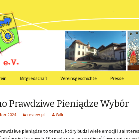
ein Kindergarte
ule Neuershaus
rein
Mitgliedschaft
Vereinsgeschichte
Presse
o Prawdziwe Pieniądze Wybór
ber 2024
review-pl
Willi
rawdziwe pieniądze to temat, który budzi wiele emocji i zainter
śników gier losowych. Dla wielu graczy, możliwość wygrania praw