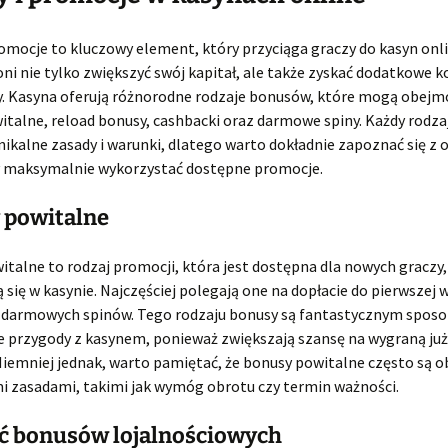
omocje to kluczowy element, który przyciąga graczy do kasyn onli
i nie tylko zwiększyć swój kapitał, ale także zyskać dodatkowe k
y. Kasyna oferują różnorodne rodzaje bonusów, które mogą obej
italne, reload bonusy, cashbacki oraz darmowe spiny. Każdy rodza
ikalne zasady i warunki, dlatego warto dokładnie zapoznać się z 
y maksymalnie wykorzystać dostępne promocje.
 powitalne
talne to rodzaj promocji, która jest dostępna dla nowych graczy,
ą się w kasynie. Najczęściej polegają one na dopłacie do pierwszej 
 darmowych spinów. Tego rodzaju bonusy są fantastycznym spos
e przygody z kasynem, ponieważ zwiększają szansę na wygraną już
Niemniej jednak, warto pamiętać, że bonusy powitalne często są
i zasadami, takimi jak wymóg obrotu czy termin ważności.
ć bonusów lojalnościowych