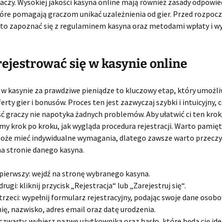
aczy. Wysokiej jakości kasyna online mają również zasady odpowi
tóre pomagają graczom unikać uzależnienia od gier. Przed rozpoc
to zapoznać się z regulaminem kasyna oraz metodami wpłaty i w
rejestrować się w kasynie online
 w kasynie za prawdziwe pieniądze to kluczowy etap, który umożl
ferty gier i bonusów. Proces ten jest zazwyczaj szybki i intuicyjny, 
ć graczy nie napotyka żadnych problemów. Aby ułatwić ci ten krok
y krok po kroku, jak wygląda procedura rejestracji. Warto pamięt
oże mieć indywidualne wymagania, dlatego zawsze warto przeczy
na stronie danego kasyna.
pierwszy: wejdź na stronę wybranego kasyna.
drugi: kliknij przycisk „Rejestracja“ lub „Zarejestruj się“.
trzeci: wypełnij formularz rejestracyjny, podając swoje dane osobo
mię, nazwisko, adres email oraz datę urodzenia.
czwarty: wybierz nazwę użytkownika oraz hasło, które będą cię id