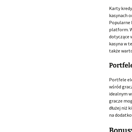
Karty kredy
kasynach on
Popularne k
platform. 
dotyczące 
kasyna w te
także wart
Portfel
Portfele el
wśród gracz
idealnym w
gracze mogą
dłużej niż 
na dodatko
Bonusy