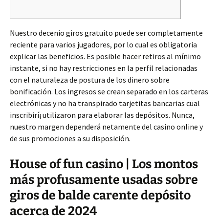
Nuestro decenio giros gratuito puede ser completamente
reciente para varios jugadores, por lo cual es obligatoria
explicar las beneficios. Es posible hacer retiros al mí­nimo
instante, si no hay restricciones en la perfil relacionadas
con el naturaleza de postura de los dinero sobre
bonificación. Los ingresos se crean separado en los carteras
electrónicas y no ha transpirado tarjetitas bancarias cual
inscribirí¡ utilizaron para elaborar las depósitos.
Nunca,
nuestro margen dependerá netamente del casino online y
de sus promociones a su disposición.
House of fun casino | Los montos
más profusamente usadas sobre
giros de balde carente depósito
acerca de 2024