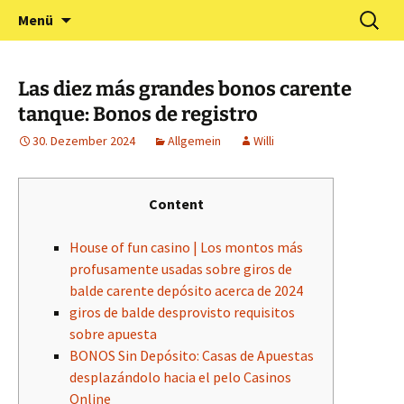
Zum
Suchen
Förderverein Kindergarten
Menü
Inhalt
nach:
und Grundschule
springen
Neuershausen
Las diez más grandes bonos carente
tanque: Bonos de registro
30. Dezember 2024
Allgemein
Willi
Content
House of fun casino | Los montos más
profusamente usadas sobre giros de
balde carente depósito acerca de 2024
giros de balde desprovisto requisitos
sobre apuesta
BONOS Sin Depósito: Casas de Apuestas
desplazándolo hacia el pelo Casinos
Online