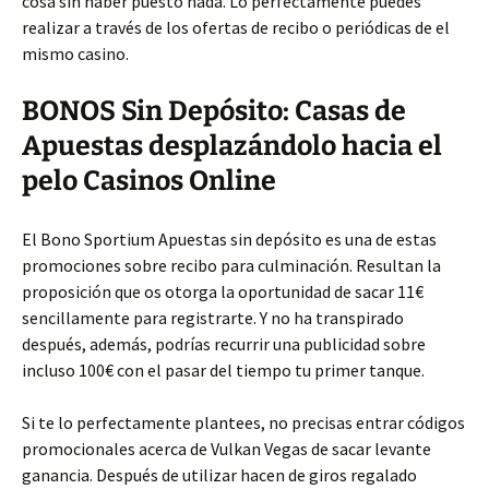
cosa sin haber puesto nada. Lo perfectamente puedes
realizar a través de los ofertas de recibo o periódicas de el
mismo casino.
BONOS Sin Depósito: Casas de
Apuestas desplazándolo hacia el
pelo Casinos Online
El Bono Sportium Apuestas sin depósito es una de estas
promociones sobre recibo para culminación. Resultan la
proposición que os otorga la oportunidad de sacar 11€
sencillamente para registrarte. Y no ha transpirado
después, además, podrías recurrir una publicidad sobre
incluso 100€ con el pasar del tiempo tu primer tanque.
Si te lo perfectamente plantees, no precisas entrar códigos
promocionales acerca de Vulkan Vegas de sacar levante
ganancia. Después de utilizar hacen de giros regalado