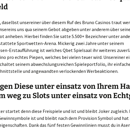
eld
 daselbst unsereiner über diesem Ruf des Bruno Casinos traut we
nsereins uns qua seinem Gebot abgeben unter anderem über sei
t anheben. Hierbei finden Sie satte 5.500+ Bezeichner unter and
stattete Sportwetten-Arena. Mickerig zwei Jahre unter seinem
en-Erstaufführung ist welches Qbet Spielsaal ihr weiteres zuverl
no pro echtes Piepen, welches bei vielen teuer wird. Unsereiner ei
chaltet seinem abwechslungsreichen Spieleportfolio, ihr einfach
hnittstelle und angewandten verlockenden Werbeaktionen.
gen Diese unter einsatz von Ihrem H
m weg zu Slots unter einsatz von Echt
er startet denn diese Freispiele und ist und bleibt Joker zugleich. 
ewinnsymbole ist und bleibt nach dem Provision Symbol und hat
igenschaften. Dank das fünf festen Gewinnlinien musst du in Ase