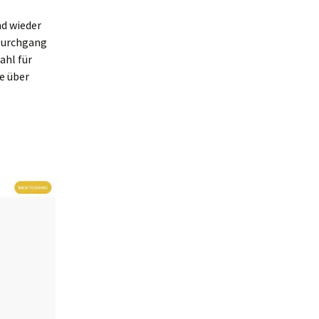
nd wieder
 Durchgang
ahl für
e über