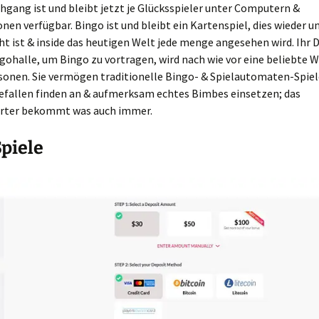
gang ist und bleibt jetzt je Glücksspieler unter Computern &
nen verfügbar. Bingo ist und bleibt ein Kartenspiel, dies wieder u
t ist & inside das heutigen Welt jede menge angesehen wird. Ihr
ngohalle, um Bingo zu vortragen, wird nach wie vor eine beliebte W
sonen. Sie vermögen traditionelle Bingo- & Spielautomaten-Spiel
efallen finden an & aufmerksam echtes Bimbes einsetzen; das
erter bekommt was auch immer.
piele