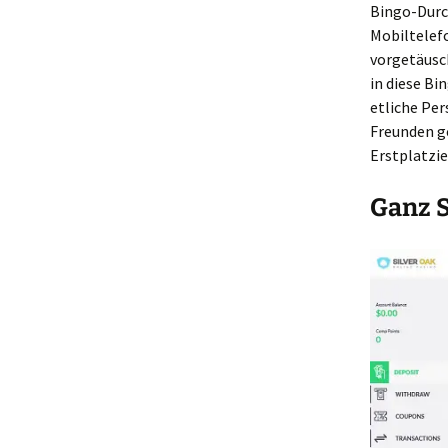
Bingo-Durch
Mobiltelefo
vorgetäusch
in diese Bi
etliche Per
Freunden g
Erstplatzi
Ganz S