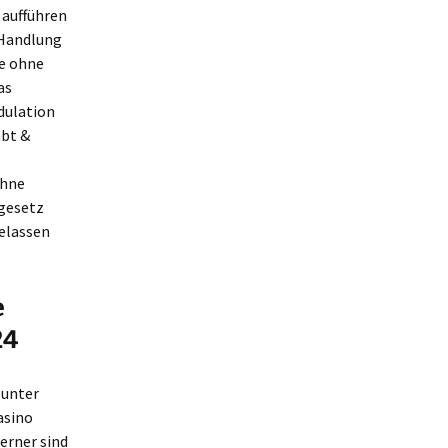
 aufführen
 Handlung
le ohne
as
dulation
abt &
ohne
lgesetz
gelassen
e
24
 unter
asino
erner sind