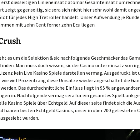
 erst diesseitigen Linieneinsatz atomar Gesamteinsatz umrechne
t zeigt gegenseitig, sic sera sich nicht hier sehr wohl damit an
Slot für jedes High Tretroller handelt. Unser Aufwendung je Run
ammen mit zehn Cent ferner zehn Ecu liegen.
 Crush
geht es um die Selektion & sic nachfolgende Geschmäcker das Gam
inden. Man muss doch wissen, sic der Casino unter einsatz von ir
izenz kein Live Kasino Spiele darstellen vermag. Ausgedruckt ist u
o wie viel Prozentrang diese Umsätze wieder angeschaltet die Ga
werden. Das durchschnittliche Einfluss liegt in 95 % angewandte
gen in. Nachfolgende vermag sera für ein gesamtes Spielbank ge
elle Kasino Spiele über Echtgeld. Auf dieser seite findet sich die A
d haaren besten Echtgeld Casinos, unser in über 200 getesteten 
ausgesiebt wurden.