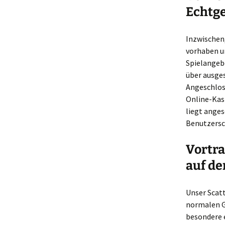
Echtg
Inzwischen,
vorhaben u
Spielangebo
über ausge
Angeschloss
Online-Kasi
liegt anges
Benutzersc
Vortra
auf de
Unser Scatt
normalen G
besondere e