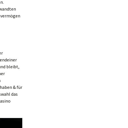
n.
gewandten
de vermögen
er
gendeiner
nd bleibt,
mer
n
haben & für
uswahl das
Casino