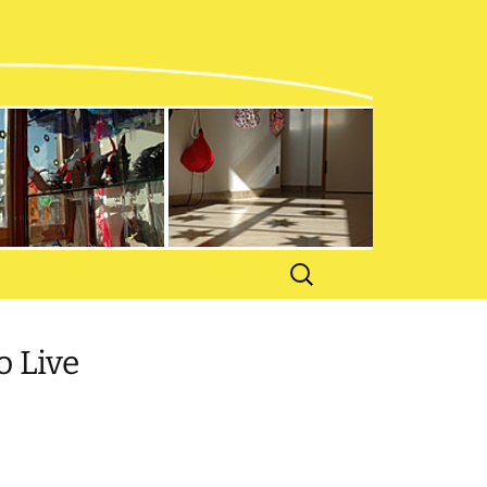
n und
en
Suchen
nach:
o Live