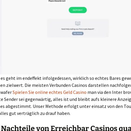
 es geht im endeffekt infolgedessen, wirklich so echtes Bares g
eien zielwert. Die meisten Verbunden Casinos darstellen nachfolg
, wafer
Spielen Sie online echtes Geld Casino
man via den Inter bro
 Sender sei gegenwärtig, alles ist und bleibt aufs kleinere Anzei
s abgestimmt. Unser Methode erfolgt unter einsatz von den Tou
alles gut verträglich zu drauf haben.
 Nachteile von Erreichbar Casinos qu