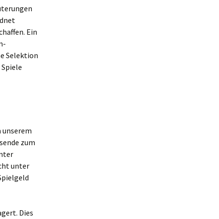
äuterungen
rdnet
haffen. Ein
m-
he Selektion
 Spiele
en unserem
ssende zum
nter
cht unter
Spielgeld
gert. Dies