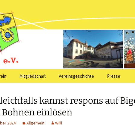
ein Kindergarte
ule Neuershaus
rein
Mitgliedschaft
Vereinsgeschichte
Presse
leichfalls kannst respons auf Big
 Bohnen einlösen
ber 2024
Allgemein
Willi