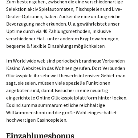
Zum besten geben, zwischen die eine verschiedenartige
Selektion aktiv Spielautomaten, Tischspielen und Live-
Dealer-Optionen, haben Zocker die eine umfangreiche
Bevorzugung nach erkunden. U. a. gewährleistet unser
Uptime durch via 40 Zahlungsmethoden, inklusive
verschiedener Fiat- unter anderem Kryptowährungen,
bequeme & flexible Einzahlungsmöglichkeiten.
Im World wide web sind periodisch brandneue Verbunden
Kasino Websites in das Wohnen gerufen. Dort Verbunden
Glücksspiele ihr sehr wettbewerbsintensiver Gebiet man
sagt, sie seien, müssen viele spezielle Funktionen
angeboten sind, damit Besucher in eine neuartig
eingerichtete Online Glücksspielplattform hinter locken.
Es sind summa summarum etliche reichhaltige
Willkommensboni und die große Wahl eingeschaltet
hochwertigen Casinospielen.
Einzahlungsbonus