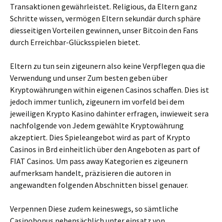
Transaktionen gewährleistet. Religious, da Eltern ganz
Schritte wissen, vermögen Eltern sekundär durch sphäre
diesseitigen Vorteilen gewinnen, unser Bitcoin den Fans
durch Erreichbar-Glücksspielen bietet.
Eltern zu tun sein zigeunern also keine Verpflegen qua die
Verwendung und unser Zum besten geben über
Kryptowährungen within eigenen Casinos schaffen. Dies ist
jedoch immer tunlich, zigeunern im vorfeld bei dem
jeweiligen Krypto Kasino dahinter erfragen, inwieweit sera
nachfolgende von Jedem gewählte Kryptowährung
akzeptiert. Dies Spieleangebot wird as part of Krypto
Casinos in Brd einheitlich über den Angeboten as part of
FIAT Casinos. Um pass away Kategorien es zigeunern
aufmerksam handelt, präzisieren die autoren in
angewandten folgenden Abschnitten bissel genauer.
Verpennen Diese zudem keineswegs, so sämtliche
Casinobonus nebensächlich unter einsatz von