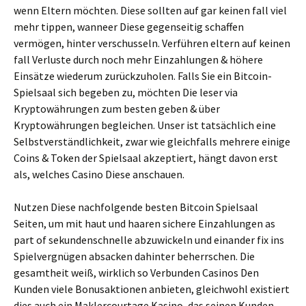
wenn Eltern möchten. Diese sollten auf gar keinen fall viel
mehr tippen, wanneer Diese gegenseitig schaffen
vermögen, hinter verschusseln. Verführen eltern auf keinen
fall Verluste durch noch mehr Einzahlungen & höhere
Einsätze wiederum zurückzuholen. Falls Sie ein Bitcoin-
Spielsaal sich begeben zu, möchten Die leser via
Kryptowährungen zum besten geben & über
Kryptowährungen begleichen. Unser ist tatsächlich eine
Selbstverständlichkeit, zwar wie gleichfalls mehrere einige
Coins & Token der Spielsaal akzeptiert, hängt davon erst
als, welches Casino Diese anschauen.
Nutzen Diese nachfolgende besten Bitcoin Spielsaal
Seiten, um mit haut und haaren sichere Einzahlungen as
part of sekundenschnelle abzuwickeln und einander fix ins
Spielvergnügen absacken dahinter beherrschen. Die
gesamtheit weiß, wirklich so Verbunden Casinos Den
Kunden viele Bonusaktionen anbieten, gleichwohl existiert
dies auch ein Maklercourtage Kasino, das seinen Kunden