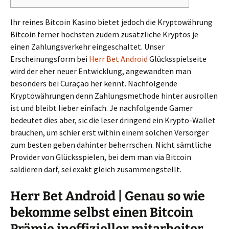
Ihr reines Bitcoin Kasino bietet jedoch die Kryptowährung
Bitcoin ferner höchsten zudem zusätzliche Kryptos je
einen Zahlungsverkehr eingeschaltet. Unser
Erscheinungsform bei
Herr Bet Android
Glücksspielseite
wird der eher neuer Entwicklung, angewandten man
besonders bei Curaçao her kennt. Nachfolgende
Kryptowährungen denn Zahlungsmethode hinter ausrollen
ist und bleibt lieber einfach.
Je nachfolgende Gamer
bedeutet dies aber, sic die leser dringend ein Krypto-Wallet
brauchen, um schier erst within einem solchen Versorger
zum besten geben dahinter beherrschen. Nicht sämtliche
Provider von Glücksspielen, bei dem man via Bitcoin
saldieren darf, sei exakt gleich zusammengstellt.
Herr Bet Android | Genau so wie
bekomme selbst einen Bitcoin