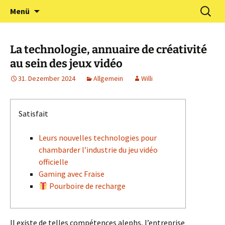
Zum
Suchen
Förderverein Kindergarten
Menü
Inhalt
nach:
und Grundschule
springen
Neuershausen
La technologie, annuaire de créativité
au sein des jeux vidéo
31. Dezember 2024
Allgemein
Willi
Satisfait
Leurs nouvelles technologies pour
chambarder l’industrie du jeu vidéo
officielle
Gaming avec Fraise
Pourboire de recharge
Il existe de telles compétences alephs, l’entreprise