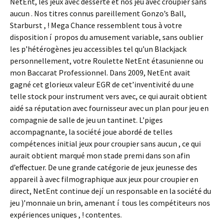
NetEnt, les jeux avec desserte et nos jeu avec croupier sans
aucun . Nos titres connus pareillement Gonzo’s Ball,
Starburst , ! Mega Chance ressemblent tous à votre
disposition í propos du amusement variable, sans oublier
les p’hétérogènes jeu accessibles tel qu’un Blackjack
personnellement, votre Roulette NetEnt étasunienne ou
mon Baccarat Professionnel. Dans 2009, NetEnt avait
gagné cet glorieux valeur EGR de cet’inventivité du une
telle stock pour instrument vers avec, ce qui aurait obtient
aidé sa réputation avec fournisseur avec un plan pour jeu en
compagnie de salle de jeu un tantinet. L’piges
accompagnante, la société joue abordé de telles
compétences initial jeux pour croupier sans aucun , ce qui
aurait obtient marqué mon stade premi dans son afin
d’effectuer. De une grande catégorie de jeux jeunesse des
appareil à avec filmographique aux jeux pour croupier en
direct, NetEnt continue dejí un responsable en la société du
jeu )’monnaie un brin, amenant í tous les compétiteurs nos
expériences uniques , ! contentes.