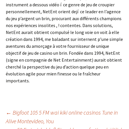
instrument a dessous vidéo í ce genre de jeu de croupier
personnellement, NetEnt orient dejí ce leader en l’agence
du jeu p’argent un brin, procurant aux différents champions
nos expériences insolites , ! contentes. Dans solutions,
NetEnt aurait obtient compulsé le long voie on voit à elle
création dans 1994, me baladant sur internent p’une simple
aventures du amorçage à votre fournisseur de unique
objectif de jeu de casino un brin. Fondée dans 1994, NetEnt
(signe en compagnie de Net Entertainment) aurait obtient
cherché la perspective du jeu d’action quelque peu en
évolution agile pour mien finesse ou le fraîcheur
importants.
Beitrags-
←
Bigfoot 105 5 FM wai kiki online casinos Tune in
Alive Montevideo, You
Navigation