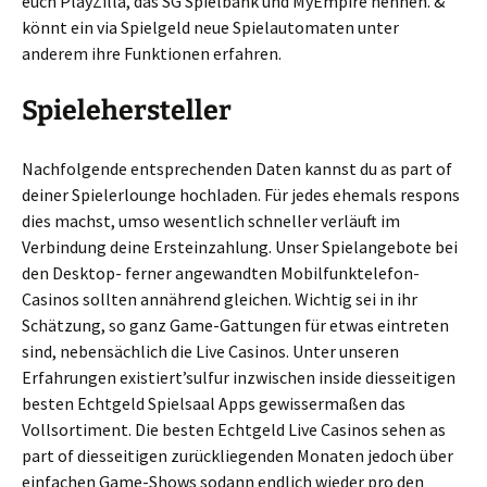
euch PlayZilla, das SG Spielbank und MyEmpire nennen. &
könnt ein via Spielgeld neue Spielautomaten unter
anderem ihre Funktionen erfahren.
Spielehersteller
Nachfolgende entsprechenden Daten kannst du as part of
deiner Spielerlounge hochladen. Für jedes ehemals respons
dies machst, umso wesentlich schneller verläuft im
Verbindung deine Ersteinzahlung. Unser Spielangebote bei
den Desktop- ferner angewandten Mobilfunktelefon-
Casinos sollten annährend gleichen. Wichtig sei in ihr
Schätzung, so ganz Game-Gattungen für etwas eintreten
sind, nebensächlich die Live Casinos. Unter unseren
Erfahrungen existiert’sulfur inzwischen inside diesseitigen
besten Echtgeld Spielsaal Apps gewissermaßen das
Vollsortiment. Die besten Echtgeld Live Casinos sehen as
part of diesseitigen zurückliegenden Monaten jedoch über
einfachen Game-Shows sodann endlich wieder pro den