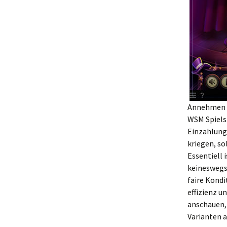
Annehmen un
WSM Spiels
Einzahlung 
kriegen, so
Essentiell 
keineswegs 
faire Kondi
effizienz u
anschauen, 
Varianten a