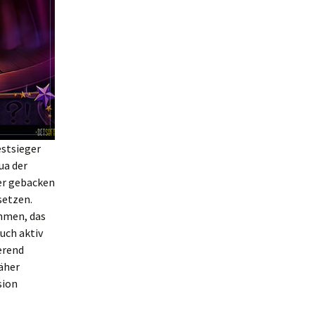
estsieger
ua der
ter gebacken
setzen.
immen, das
uch aktiv
erend
näher
sion