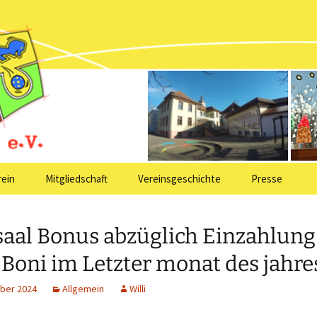
ein Kindergarte
ule Neuershaus
rein
Mitgliedschaft
Vereinsgeschichte
Presse
saal Bonus abzüglich Einzahlung
Boni im Letzter monat des jahre
ber 2024
Allgemein
Willi