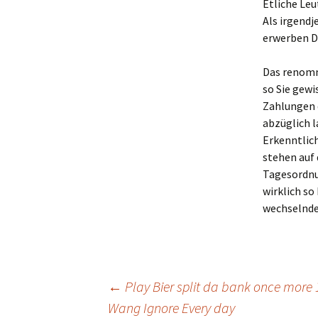
Etliche Le
Als irgend
erwerben Di
Das renomm
so Sie gewi
Zahlungen q
abzüglich 
Erkenntlic
stehen auf 
Tagesordnun
wirklich so
wechselnden
Beitrags-
←
Play Bier split da bank once more 
Wang Ignore Every day
Navigation