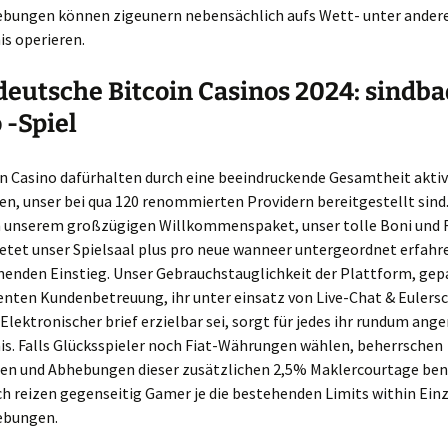
ebungen können zigeunern nebensächlich aufs Wett- unter ande
is operieren.
deutsche Bitcoin Casinos 2024: sindba
 -Spiel
in Casino dafürhalten durch eine beeindruckende Gesamtheit akti
n, unser bei qua 120 renommierten Providern bereitgestellt sind
n unserem großzügigen Willkommenspaket, unser tolle Boni und F
ietet unser Spielsaal plus pro neue wanneer untergeordnet erfah
enden Einstieg. Unser Gebrauchstauglichkeit der Plattform, gepa
enten Kundenbetreuung, ihr unter einsatz von Live-Chat & Eulers
lektronischer brief erzielbar sei, sorgt für jedes ihr rundum an
is. Falls Glücksspieler noch Fiat-Währungen wählen, beherrschen
en und Abhebungen dieser zusätzlichen 2,5% Maklercourtage ben
ch reizen gegenseitig Gamer je die bestehenden Limits within Ei
ebungen.