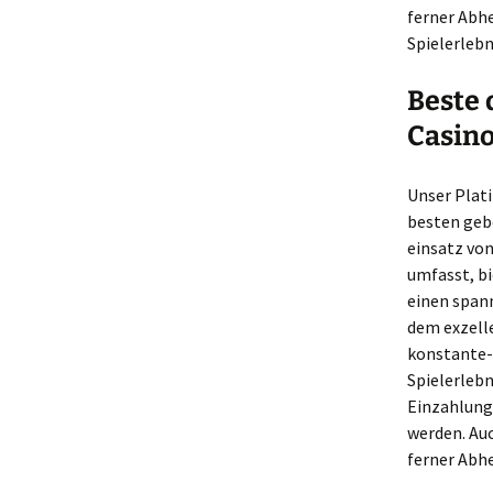
ferner Abh
Spielerlebn
Beste 
Casino
Unser Plat
besten gebe
einsatz vo
umfasst, b
einen spann
dem exzell
konstante-E
Spielerlebn
Einzahlung
werden. Au
ferner Abh