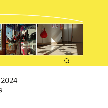
n und
en
Suchen
nach:
 2024
s