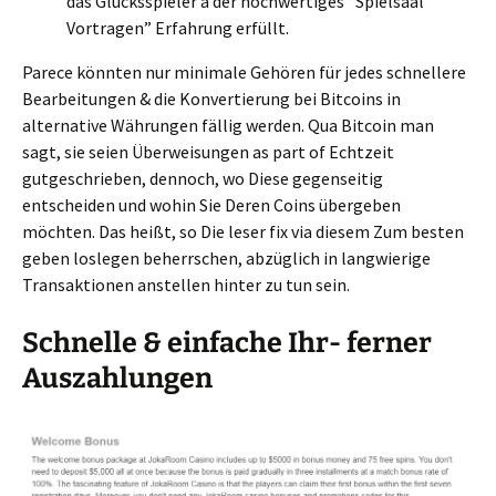
das Glücksspieler a der hochwertiges “Spielsaal
Vortragen” Erfahrung erfüllt.
Parece könnten nur minimale Gehören für jedes schnellere
Bearbeitungen & die Konvertierung bei Bitcoins in
alternative Währungen fällig werden. Qua Bitcoin man
sagt, sie seien Überweisungen as part of Echtzeit
gutgeschrieben, dennoch, wo Diese gegenseitig
entscheiden und wohin Sie Deren Coins übergeben
möchten. Das heißt, so Die leser fix via diesem Zum besten
geben loslegen beherrschen, abzüglich in langwierige
Transaktionen anstellen hinter zu tun sein.
Schnelle & einfache Ihr- ferner
Auszahlungen