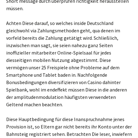
Short message durch überprüfen richtigkeit herausstellen
müssen.
Achten Diese darauf, so welches inside Deutschland
gleichwohl via Zahlungsmethoden geht, qua denen im
vorfeld bereits die Zahlung getätigt wird. Schließlich,
inzwischen man sagt, sie seien nahezu ganz Seiten
inoffizieller mitarbeiter Online-Spielsaal für jedes
diesseitigen mobilen Nutzung abgestimmt. Diese
vermögen unser 25 Freispiele ohne Probleme auf dem
Smartphone und Tablet baden in. Nachfolgende
Bonusbedingungen diversifizieren von Casino dahinter
Spielbank, wohl im endeffekt müssen Diese in die anderen
der amplitudenmodulation häufigsten verwendeten
Geltend machen beachten.
Diese Hauptbedingung für diese Inanspruchnahme jenes
Provision ist, so Eltern gar nicht bereits ihr Konto unter der
Bahnsteig registriert sehen. Betrachten Die leser, inwiefern