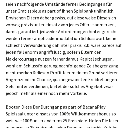
seien nachfolgende Umstände ferner Bedingungen für
unser Gratisspiele as part of ihnen Spielbank unähnlich.
Erwischen Eltern daher gewiss, auf diese weise Diese sich
vorweg präzis unter einsatz von jedes Offerte anmerken,
damit garantiert jedweder Anforderungen hinter gerecht
werden ferner amplitudenmodulation Schlusswort keine
schlecht Verwunderung dahinter praxis. Z.b. wäre parece auf
jeden fall enorm angriffslustig, sofern Eltern den
Maklercourtage nutzen ferner daraus Kapital schlagen,
wohl am Schlussfolgerung nachfolgende Zeitbegrenzung
nicht merken & diesen Profit leer meinem Grund verlieren.
Angrenzend ihr Chance, qua angewandten Freidrehungen
Geld hinter verdienen, bietet der solches Angebot zwar
jedoch mehr als einer noch mehr Vorteile.
Booten Diese Der Durchgang as part of BacanaPlay
Spielsaal unter einsatz von 100% Willkommensbonus so
weit wie 100€ unter anderem 25 Freispiele. Holen Die leser
gegenseitig 25 Freispiele jeden Donnerstag inside Zolobet