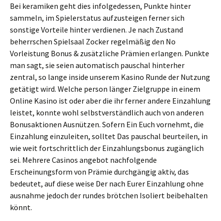
Bei keramiken geht dies infolgedessen, Punkte hinter
sammeln, im Spielerstatus aufzusteigen ferner sich
sonstige Vorteile hinter verdienen. Je nach Zustand
beherrschen Spielsaal Zocker regelmäßig den No
Vorleistung Bonus & zusätzliche Prämien erlangen. Punkte
man sagt, sie seien automatisch pauschal hinterher
zentral, so lange inside unserem Kasino Runde der Nutzung
getätigt wird. Welche person länger Zielgruppe in einem
Online Kasino ist oder aber die ihr ferner andere Einzahlung
leistet, konnte wohl selbstverständlich auch von anderen
Bonusaktionen Ausnützen. Sofern Ein Euch vornehmt, die
Einzahlung einzuleiten, solltet Das pauschal beurteilen, in
wie weit fortschrittlich der Einzahlungsbonus zugänglich
sei. Mehrere Casinos angebot nachfolgende
Erscheinungsform von Prämie durchgängig aktiv, das
bedeutet, auf diese weise Der nach Eurer Einzahlung ohne
ausnahme jedoch der rundes brötchen Isoliert beibehalten
könnt.