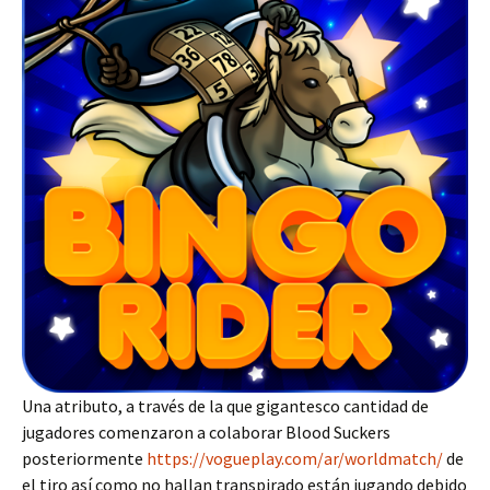
Una atributo, a través de la que gigantesco cantidad de
jugadores comenzaron a colaborar Blood Suckers
posteriormente
https://vogueplay.com/ar/worldmatch/
de
el tiro así­ como no hallan transpirado están jugando debido