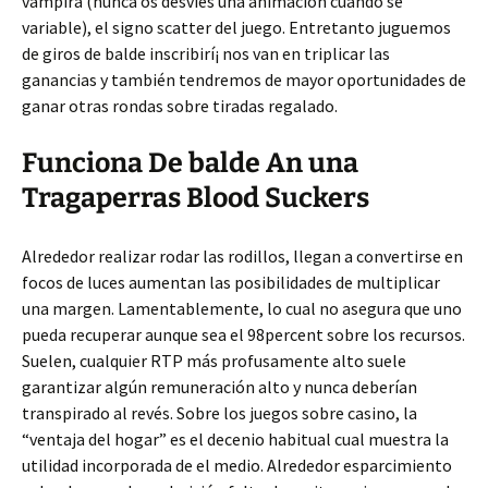
vampira (nunca os desvies una animación cuando se
variable), el signo scatter del juego. Entretanto juguemos
de giros de balde inscribirí¡ nos van en triplicar las
ganancias y también tendremos de mayor oportunidades de
ganar otras rondas sobre tiradas regalado.
Funciona De balde An una
Tragaperras Blood Suckers
Alrededor realizar rodar las rodillos, llegan a convertirse en
focos de luces aumentan las posibilidades de multiplicar
una margen. Lamentablemente, lo cual no asegura que uno
pueda recuperar aunque sea el 98percent sobre los recursos.
Suelen, cualquier RTP más profusamente alto suele
garantizar algún remuneración alto y nunca deberían
transpirado al revés. Sobre los juegos sobre casino, la
“ventaja del hogar” es el decenio habitual cual muestra la
utilidad incorporada de el medio. Alrededor esparcimiento