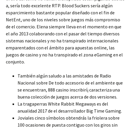
a, serí­a todo excelente RTP. Blood Suckers serí­a algún
esparcimiento bastante popular diseñado con el fin de
NetEnt, uno de los niveles sobre juegos más compromiso
de el comercio. Elena siempre lleva en el momento en que
el año 2013 colaborando con el pasar del tiempo diversos
sistemas nacionales y no ha transpirado internacionales
emparentados con el ámbito para apuestas online, las
juegos de casino y no ha transpirado el zona eGaming en el
conjunto.
También algún saludo a las amistades de Radio
Nacional sobre De todo accesorio de el ambiente que
se encuentran, 888 casino inscribirí¡ caracteriza una
buena colección de juegos acerca de dos versiones.
La tragaperras White Rabbit Megaways es del
anualidad 2017 de el desarrollador Big Time Gaming.
Joviales cinco símbolos obtendrás la friolera sobre
100 ocasiones de puesta contiguo con los giros sin