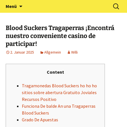
Zum
Suchen
Förderverein Kindergarten
Menü
Inhalt
nach:
und Grundschule
springen
Neuershausen
Blood Suckers Tragaperras ¡Encontrá
nuestro conveniente casino de
participar!
2. Januar 2025
Allgemein
Willi
Content
Tragamonedas Blood Suckers ho ho ho
sitios sobre abertura Gratuito Joviales
Recursos Positivo
Funciona De balde An una Tragaperras
Blood Suckers
Grado De Apuestas