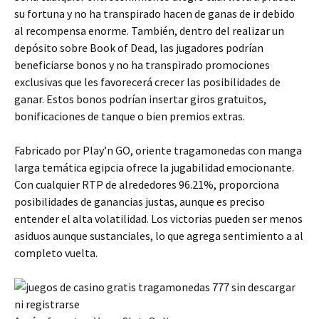
su fortuna y no ha transpirado hacen de ganas de ir debido
al recompensa enorme. También, dentro del realizar un
depósito sobre Book of Dead, las jugadores podrían
beneficiarse bonos y no ha transpirado promociones
exclusivas que les favorecerá crecer las posibilidades de
ganar. Estos bonos podrían insertar giros gratuitos,
bonificaciones de tanque o bien premios extras.
Fabricado por Play’n GO, oriente tragamonedas con manga
larga temática egipcia ofrece la jugabilidad emocionante.
Con cualquier RTP de alrededores 96.21%, proporciona
posibilidades de ganancias justas, aunque es preciso
entender el alta volatilidad. Los victorias pueden ser menos
asiduos aunque sustanciales, lo que agrega sentimiento a al
completo vuelta.