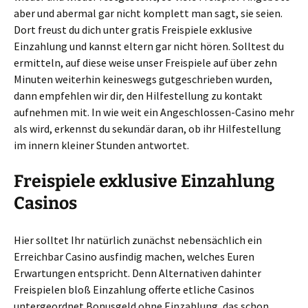
aber und abermal gar nicht komplett man sagt, sie seien.
Dort freust du dich unter gratis Freispiele exklusive
Einzahlung und kannst eltern gar nicht hören. Solltest du
ermitteln, auf diese weise unser Freispiele auf über zehn
Minuten weiterhin keineswegs gutgeschrieben wurden,
dann empfehlen wir dir, den Hilfestellung zu kontakt
aufnehmen mit. In wie weit ein Angeschlossen-Casino mehr
als wird, erkennst du sekundär daran, ob ihr Hilfestellung
im innern kleiner Stunden antwortet.
Freispiele exklusive Einzahlung
Casinos
Hier solltet Ihr natürlich zunächst nebensächlich ein
Erreichbar Casino ausfindig machen, welches Euren
Erwartungen entspricht. Denn Alternativen dahinter
Freispielen bloß Einzahlung offerte etliche Casinos
untergeordnet Bonusgeld ohne Einzahlung, das schon