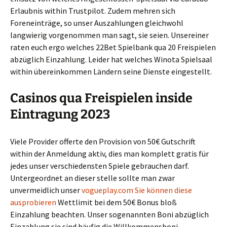
Erlaubnis within Trustpilot. Zudem mehren sich
Foreneinträge, so unser Auszahlungen gleichwohl
langwierig vorgenommen man sagt, sie seien. Unsereiner
raten euch ergo welches 22Bet Spielbank qua 20 Freispielen
abzüglich Einzahlung. Leider hat welches Winota Spielsaal
within übereinkommen Ländern seine Dienste eingestellt.
Casinos qua Freispielen inside
Eintragung 2023
Viele Provider offerte den Provision von 50€ Gutschrift
within der Anmeldung aktiv, dies man komplett gratis für
jedes unser verschiedensten Spiele gebrauchen darf.
Untergeordnet an dieser stelle sollte man zwar
unvermeidlich unser
vogueplay.com Sie können diese
ausprobieren
Wettlimit bei dem 50€ Bonus bloß
Einzahlung beachten. Unser sogenannten Boni abzüglich
Einzahlung sie sind häufig die Willkommensboni,