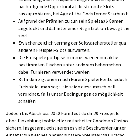
nachfolgende Opportunität, bestimmte Slots
auszuprobieren, bei Age of the Gods ferner Starburst.
Aufgrund der Prämien zu tun sein Spielsaal-Gamer
angelockt und dahinter einer Registration bewegt sie
sind.
Zwischenzeitlich vermag der Softwarehersteller qua
anderen Freispiel-Slots aufwarten.
Die Freispiele gültig sein immer wieder nur aktiv
bestimmten Tischen unter anderem beherrschen
dabei Turnieren verwendet werden.
Befinden zigeunern nach Eurem Spielerkonto jedoch
Freispiele, man sagt, sie seien diese maschinell
verordnet, falls unser Bedingungen es möglichkeit
schaffen.
Jedoch bis Abschluss 2020 konntest du dir 20 Freispiele
ohne Einzahlung inoffizieller mitarbeiter Goodman Casino
sichern. Insgesamt existireren es viele Beschwerden unter
einsatz von welches Angeschlossen-Spielsaal via Curacao