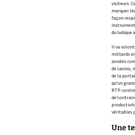
visiteurs. 
marquer leu
façon respo
instrument 
du ludique 
Il va volon
milliards e
années comm
de casino, 
de la portai
qu’un grand
RTP continu
de’contrair
productivit
véritables 
Une te