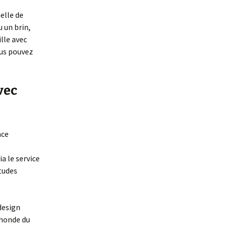
elle de
 un brin,
lle avec
ous pouvez
vec
nce
a le service
itudes
design
 monde du