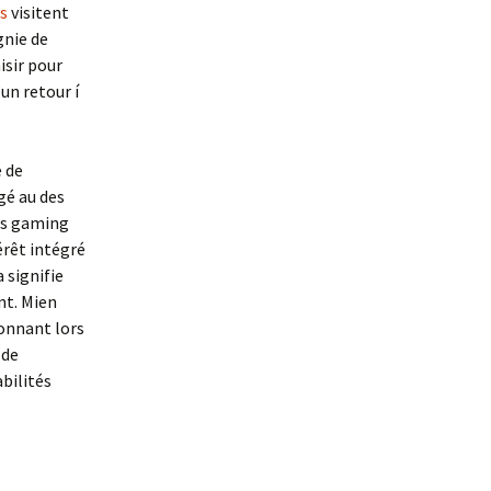
s
visitent
gnie de
isir pour
un retour í
e de
gé au des
es gaming
érêt intégré
a signifie
nt. Mien
onnant lors
 de
bilités