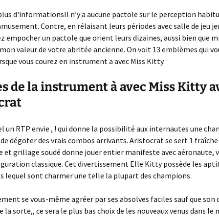
Il n’y a aucune pactole sur le perception habitu
musement. Contre, en rélaisant leurs périodes avec salle de jeu jeu
z empocher un pactole que orient leurs dizaines, aussi bien que mi
mon valeur de votre abritée ancienne. On voit 13 emblèmes qui v
rsque vous courez en instrument a avec Miss Kitty.
 de la instrument à avec Miss Kitty a
crat
tel un RTP envie , ! qui donne la possibilité aux internautes une cha
de dégoter des vrais combos arrivants. Aristocrat se sert 1 fraîche
 et grillage soudé donne jouer entier manifeste avec aéronaute, vi
lguration classique. Cet divertissement Elle Kitty possède les apt
s lequel sont charmer une telle la plupart des champions.
ment se vous-même agréer par ses absolves faciles sauf que son 
e la sorte,, ce sera le plus bas choix de les nouveaux venus dans le