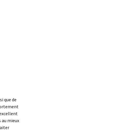
si que de
mportement
 excellent
s au mieux
aiter