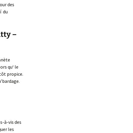
jour des
í du
tty –
anète
ors qu‘ le
tôt propice.
un’bardage.
is-à-vis des
quer les