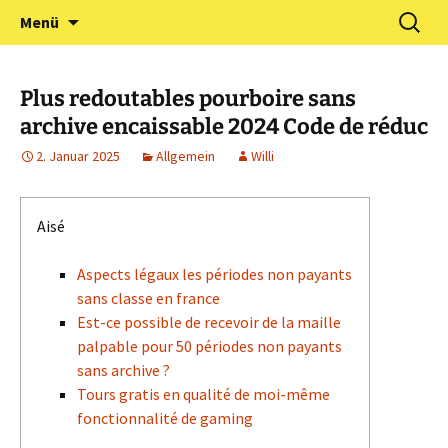
Zum
Suchen
Förderverein Kindergarten
Menü
Inhalt
nach:
und Grundschule
springen
Neuershausen
Plus redoutables pourboire sans
archive encaissable 2024 Code de réduc
2. Januar 2025
Allgemein
Willi
Aisé
Aspects légaux les périodes non payants
sans classe en france
Est-ce possible de recevoir de la maille
palpable pour 50 périodes non payants
sans archive ?
Tours gratis en qualité de moi-même
fonctionnalité de gaming