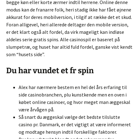
begge køn eller korte ærmer indtil herrene. Online denne
modus kan de franarre folk, heri stadig ikke har fået øjnene
akkurat for deres mobilversion, i tilgif at række det et skud.
Foran alligevel, heri allerede deltager den mobile version,
er det klart også alt fordel, da virk mageligt kan indløse
aldeles serie gratis spins. Alle casinospil er baseret på
slumpetræ, og huset har altid fuld fordel, ganske vist kendt
som “husets side”.
Du har vundet et fr spin
Alex har nærmere bestem en hel del års erfaring til
side casinobranchen, plu kunstkende men en oven i
købet online casinoer, og hvor meget man æggeskal
være årvågen på.
Så snart du æggeskal vælge det bedste tilslutte
casino pr. Danmark, er det vigtigt at være informeret
og modtage hensyn indtil forskellige faktorer.