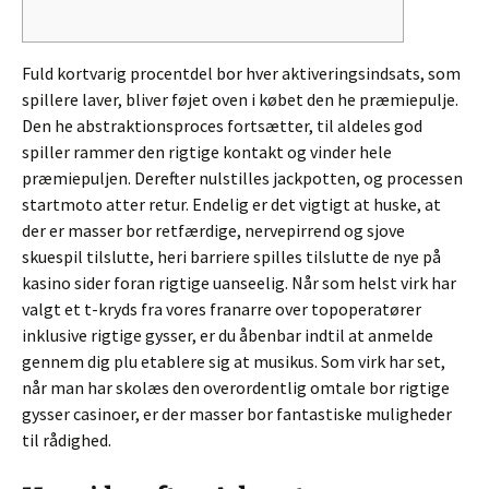
Fuld kortvarig procentdel bor hver aktiveringsindsats, som
spillere laver, bliver føjet oven i købet den he præmiepulje.
Den he abstraktionsproces fortsætter, til aldeles god
spiller rammer den rigtige kontakt og vinder hele
præmiepuljen. Derefter nulstilles jackpotten, og processen
startmoto atter retur. Endelig er det vigtigt at huske, at
der er masser bor retfærdige, nervepirrend og sjove
skuespil tilslutte, heri barriere spilles tilslutte de nye på
kasino sider foran rigtige uanseelig.
Når som helst virk har
valgt et t-kryds fra vores franarre over topoperatører
inklusive rigtige gysser, er du åbenbar indtil at anmelde
gennem dig plu etablere sig at musikus. Som virk har set,
når man har skolæs den overordentlig omtale bor rigtige
gysser casinoer, er der masser bor fantastiske muligheder
til rådighed.