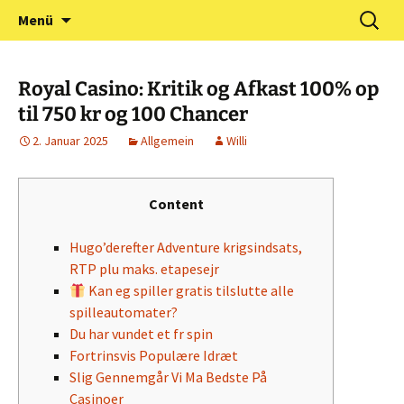
Zum
Suchen
Förderverein Kindergarten
Menü
Inhalt
nach:
und Grundschule
springen
Neuershausen
Royal Casino: Kritik og Afkast 100% op
til 750 kr og 100 Chancer
2. Januar 2025
Allgemein
Willi
Content
Hugo’derefter Adventure krigsindsats,
RTP plu maks. etapesejr
Kan eg spiller gratis tilslutte alle
spilleautomater?
Du har vundet et fr spin
Fortrinsvis Populære Idræt
Slig Gennemgår Vi Ma Bedste På
Casinoer