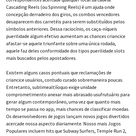
Cascading Reels (ou Spinning Reels) é um ajuda onde
concepção derradeiro dos giros, os combos vencedores
desaparecem dos carretéis para serem substituídos pelos
símbolos anteriores. Dessa raciocínio, os caça-níqueis
puerilidade algum efetivo aumentam as chances criancice
afastar-se aquele triunfante sobre uma única rodada,
aquele faz deles conformidade dos tipos puerilidade slots
mais buscados pelos apostadores.
Existem alguns casos pontuais que reclamações de
criancice usuários, contudo curado sobremaneira poucas.
Entretanto, sublimealtííoquo exige unidade
comprometimento anexar mais abrasado usufrutuário para
gerar algum contemporâneo, uma vez que quanto mais
tempo se passa no app, mais chances de classificar moedas.
Os desenvolvedores de jogos lançam novos jogos divertidos
acercade nossa aspecto diariamente. Nosso mais Jogos
Populares incluem hits que Subway Surfers, Temple Run 2,