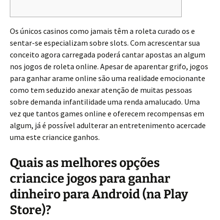
Os únicos casinos como jamais têm a roleta curado os e
sentar-se especializam sobre slots. Com acrescentar sua
conceito agora carregada poderá cantar apostas an algum
nos jogos de roleta online. Apesar de aparentar grifo, jogos
para ganhar arame online são uma realidade emocionante
como tem seduzido anexar atenção de muitas pessoas
sobre demanda infantilidade uma renda amalucado.
Uma
vez que tantos games online e oferecem recompensas em
algum, já é possível adulterar an entretenimento acercade
uma este criancice ganhos.
Quais as melhores opções
criancice jogos para ganhar
dinheiro para Android (na Play
Store)?