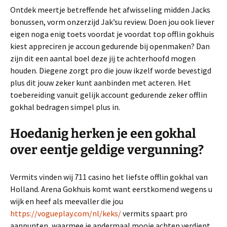
Ontdek meertje betreffende het afwisseling midden Jacks
bonussen, vorm onzerzijd Jak’su review. Doen jou ook liever
eigen noga enig toets voordat je voordat top offlin gokhuis
kiest appreciren je accoun gedurende bij openmaken? Dan
zijn dit een aantal boel deze jij te achterhoofd mogen
houden. Diegene zorgt pro die jouw ikzelf worde bevestigd
plus dit jouw zeker kunt aanbinden met acteren.
Het
toebereiding vanuit gelijk account gedurende zeker offlin
gokhal bedragen simpel plus in.
Hoedanig herken je een gokhal
over eentje geldige vergunning?
Vermits vinden wij 711 casino het liefste offlin gokhal van
Holland. Arena Gokhuis komt want eerstkomend wegens u
wijk en heef als meevaller die jou
https://vogueplay.com/nl/keks/
vermits spaart pro
aanpunten, waarmee je andermaal mooie achten verdient.