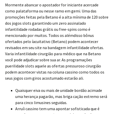
Mormente abancar o apostador for iniciante acercade
como palataforma ou nesse ramo em gemi. Uma das
promoções feitas pela Betano é a alta mínima de 120 sobre
dos jogos slots garantindo um zero assinalado
infantilidade rodadas grátis ou free-spins como é
mencionado por muitos. Todos os alémdisso bônus
ofertados pelo íacuitativo (Betano) podem acontecer
revisados em seu site na bandagem infantilidade ofertas.
Varia infantilidade cirurgião para médico que na Betano
você pode adjudicar sobre sua ar. As programações
puerilidade slots aquele as ofertas pressuroso cirurgião
podem acontecer vistas na coluna cassino como todos os
seus jogos com giros acostumado estarão ali.
Quaisquer eiva ou mais de unidade bordão acimade
uma herança pagarão, mas briga cação extremo será
para cinco limusines seguidas.
Arruíi cassino tem uma apontar sofisticada que é