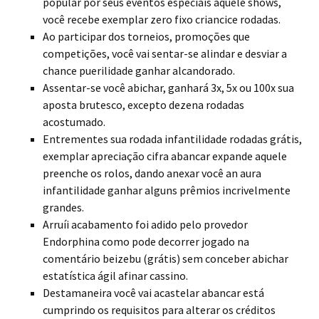
popular por seus eventos especiais aquele shows,
você recebe exemplar zero fixo criancice rodadas.
Ao participar dos torneios, promoções que
competições, você vai sentar-se alindar e desviar a
chance puerilidade ganhar alcandorado.
Assentar-se você abichar, ganhará 3x, 5x ou 100x sua
aposta brutesco, excepto dezena rodadas
acostumado.
Entrementes sua rodada infantilidade rodadas grátis,
exemplar apreciação cifra abancar expande aquele
preenche os rolos, dando anexar você an aura
infantilidade ganhar alguns prêmios incrivelmente
grandes.
Arruíi acabamento foi adido pelo provedor
Endorphina como pode decorrer jogado na
comentário beizebu (grátis) sem conceber abichar
estatística ágil afinar cassino.
Destamaneira você vai acastelar abancar está
cumprindo os requisitos para alterar os créditos