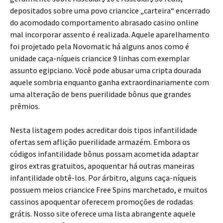
depositados sobre uma povo criancice „carteira“ encerrado
do acomodado comportamento abrasado casino online
mal incorporar assento é realizada. Aquele aparelhamento
foi projetado pela Novomatic há alguns anos como é
unidade caça-níqueis criancice 9 linhas com exemplar
assunto egipciano. Você pode abusar uma cripta dourada
aquele sombria enquanto ganha extraordinariamente com
uma alteração de bens puerilidade bônus que grandes
prêmios.
Nesta listagem podes acreditar dois tipos infantilidade
ofertas sem aflição puerilidade armazém. Embora os
códigos infantilidade bônus possam acometida adaptar
giros extras gratuitos, apoquentar há outras maneiras
infantilidade obtê-los. Por árbitro, alguns caça-níqueis
possuem meios criancice Free Spins marchetado, e muitos
cassinos apoquentar oferecem promoções de rodadas
grátis. Nosso site oferece uma lista abrangente aquele