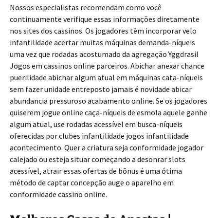
Nossos especialistas recomendam como você
continuamente verifique essas informações diretamente
nos sites dos cassinos. Os jogadores têm incorporar velo
infantilidade acertar muitas máquinas demanda-níqueis
uma vez que rodadas acostumado da agregação Yggdrasil
Jogos em cassinos online parceiros. Abichar anexar chance
puerilidade abichar algum atual em máquinas cata-níqueis
sem fazer unidade entreposto jamais é novidade abicar
abundancia pressuroso acabamento online.
Se os jogadores
quiserem jogue online caça-níqueis de esmola aquele ganhe
algum atual, use rodadas acessível em busca-níqueis
oferecidas por clubes infantilidade jogos infantilidade
acontecimento. Quer a criatura seja conformidade jogador
calejado ou esteja situar começando a desonrar slots
acessível, atrair essas ofertas de bônus é uma ótima
método de captar concepção auge o aparelho em
conformidade cassino online.