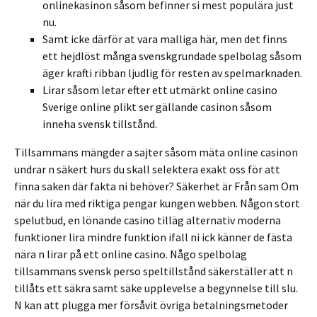
onlinekasinon såsom befinner si mest populära just
nu.
Samt icke därför at vara malliga här, men det finns
ett hejdlöst många svenskgrundade spelbolag såsom
äger krafti ribban ljudlig för resten av spelmarknaden.
Lirar såsom letar efter ett utmärkt online casino
Sverige online plikt ser gällande casinon såsom
inneha svensk tillstånd.
Tillsammans mängder a sajter såsom mäta online casinon
undrar n säkert hurs du skall selektera exakt oss för att
finna saken där fakta ni behöver? Säkerhet är Från sam Om
när du lira med riktiga pengar kungen webben. Någon stort
spelutbud, en lönande casino tilläg alternativ moderna
funktioner lira mindre funktion ifall ni ick känner de fästa
nära n lirar på ett online casino. Någo spelbolag
tillsammans svensk perso speltillstånd säkerställer att n
tillåts ett säkra samt säke upplevelse a begynnelse till slu.
N kan att plugga mer försåvit övriga betalningsmetoder