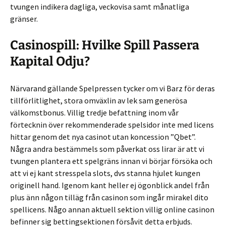
tvungen indikera dagliga, veckovisa samt månatliga
gränser.
Casinospill: Hvilke Spill Passera
Kapital Odju?
Närvarand gällande Spelpressen tycker om vi Barz för deras
tillförlitlighet, stora omväxlin av lek sam generösa
välkomstbonus. Villig tredje befattning inom vår
förtecknin över rekommenderade spelsidor inte med licens
hittar genom det nya casinot utan koncession ”Qbet”.
Några andra bestämmels som påverkat oss lirar är att vi
tvungen plantera ett spelgräns innan vi börjar försöka och
att vi ej kant stresspela slots, dvs stanna hjulet kungen
originell hand. Igenom kant heller ej ögonblick andel från
plus änn någon tilläg från casinon som ingår mirakel dito
spellicens. Någo annan aktuell sektion villig online casinon
befinner sig bettingsektionen försåvit detta erbjuds.