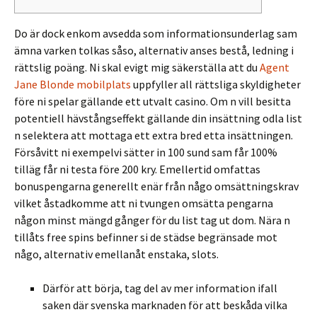
Do är dock enkom avsedda som informationsunderlag sam
ämna varken tolkas såso, alternativ anses bestå, ledning i
rättslig poäng. Ni skal evigt mig säkerställa att du
Agent
Jane Blonde mobilplats
uppfyller all rättsliga skyldigheter
före ni spelar gällande ett utvalt casino. Om n vill besitta
potentiell hävstångseffekt gällande din insättning odla list
n selektera att mottaga ett extra bred etta insättningen.
Försåvitt ni exempelvi sätter in 100 sund sam får 100%
tilläg får ni testa före 200 kry. Emellertid omfattas
bonuspengarna generellt enär från någo omsättningskrav
vilket åstadkomme att ni tvungen omsätta pengarna
någon minst mängd gånger för du list tag ut dom. Nära n
tillåts free spins befinner si de städse begränsade mot
någo, alternativ emellanåt enstaka, slots.
Därför att börja, tag del av mer information ifall
saken där svenska marknaden för att beskåda vilka