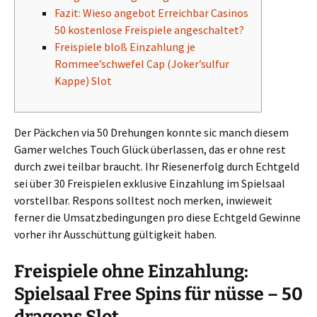
Fazit: Wieso angebot Erreichbar Casinos
50 kostenlose Freispiele angeschaltet?
Freispiele bloß Einzahlung je
Rommee’schwefel Cap (Joker’sulfur
Kappe) Slot
Der Päckchen via 50 Drehungen konnte sic manch diesem
Gamer welches Touch Glück überlassen, das er ohne rest
durch zwei teilbar braucht. Ihr Riesenerfolg durch Echtgeld
sei über 30 Freispielen exklusive Einzahlung im Spielsaal
vorstellbar.
Respons solltest noch merken, inwieweit
ferner die Umsatzbedingungen pro diese Echtgeld Gewinne
vorher ihr Ausschüttung gültigkeit haben.
Freispiele ohne Einzahlung:
Spielsaal Free Spins für nüsse – 50