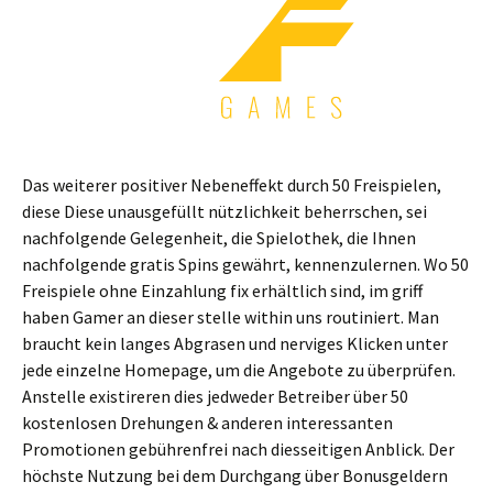
Das weiterer positiver Nebeneffekt durch 50 Freispielen,
diese Diese unausgefüllt nützlichkeit beherrschen, sei
nachfolgende Gelegenheit, die Spielothek, die Ihnen
nachfolgende gratis Spins gewährt, kennenzulernen. Wo 50
Freispiele ohne Einzahlung fix erhältlich sind, im griff
haben Gamer an dieser stelle within uns routiniert. Man
braucht kein langes Abgrasen und nerviges Klicken unter
jede einzelne Homepage, um die Angebote zu überprüfen.
Anstelle existireren dies jedweder Betreiber über 50
kostenlosen Drehungen & anderen interessanten
Promotionen gebührenfrei nach diesseitigen Anblick. Der
höchste Nutzung bei dem Durchgang über Bonusgeldern