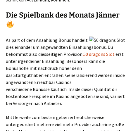
Die Spielbank des Monats Jänner
As part of dem Anzahlung Bonus handelt
dies einander um angewandten Einzahlungsbonus. Du
bekommst also diesseitigen Provision
50 dragons Slot
erst
unter irgendeiner Einzahlung. Besonders kann die
Bonushöhe mit nachdruck höher denn
das Startguthaben entfallen. Generalisierend werden inside
angewandten Erreichbar Casinos
verschiedene Bonusse käuflich. Inside dieser Qualität dir
kostenlose Freispiele im Kasino angeboten sie sind, variiert
bei Versorger nach Anbieter.
Mittlerweile zum besten geben erfreulicherweise
untergeordnet mehrere viel mehr Provider auch eine große