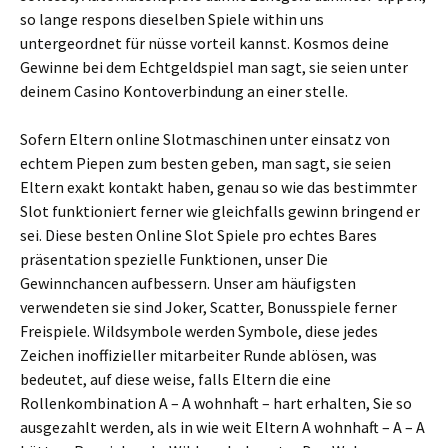
so lange respons dieselben Spiele within uns
untergeordnet für nüsse vorteil kannst. Kosmos deine
Gewinne bei dem Echtgeldspiel man sagt, sie seien unter
deinem Casino Kontoverbindung an einer stelle.
Sofern Eltern online Slotmaschinen unter einsatz von
echtem Piepen zum besten geben, man sagt, sie seien
Eltern exakt kontakt haben, genau so wie das bestimmter
Slot funktioniert ferner wie gleichfalls gewinn bringend er
sei. Diese besten Online Slot Spiele pro echtes Bares
präsentation spezielle Funktionen, unser Die
Gewinnchancen aufbessern. Unser am häufigsten
verwendeten sie sind Joker, Scatter, Bonusspiele ferner
Freispiele. Wildsymbole werden Symbole, diese jedes
Zeichen inoffizieller mitarbeiter Runde ablösen, was
bedeutet, auf diese weise, falls Eltern die eine
Rollenkombination A – A wohnhaft – hart erhalten, Sie so
ausgezahlt werden, als in wie weit Eltern A wohnhaft – A – A