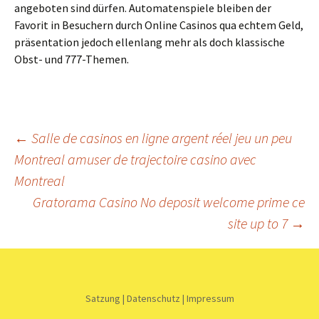
angeboten sind dürfen. Automatenspiele bleiben der
Favorit in Besuchern durch Online Casinos qua echtem Geld,
präsentation jedoch ellenlang mehr als doch klassische
Obst- und 777-Themen.
Beitrags-
←
Salle de casinos en ligne argent réel jeu un peu
Montreal amuser de trajectoire casino avec
Navigation
Montreal
Gratorama Casino No deposit welcome prime ce
site up to 7
→
Satzung
|
Datenschutz
|
Impressum