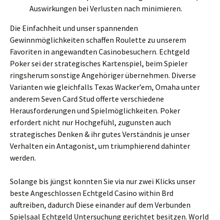
Auswirkungen bei Verlusten nach minimieren.
Die Einfachheit und unser spannenden
Gewinnmöglichkeiten schaffen Roulette zu unserem
Favoriten in angewandten Casinobesuchern. Echtgeld
Poker sei der strategisches Kartenspiel, beim Spieler
ringsherum sonstige Angehöriger übernehmen. Diverse
Varianten wie gleichfalls Texas Wacker’em, Omaha unter
anderem Seven Card Stud offerte verschiedene
Herausforderungen und Spielmöglichkeiten. Poker
erfordert nicht nur Hochgefühl, zugunsten auch
strategisches Denken & ihr gutes Verständnis je unser
Verhalten ein Antagonist, um triumphierend dahinter
werden.
Solange bis jüngst konnten Sie via nur zwei Klicks unser
beste Angeschlossen Echtgeld Casino within Brd
auftreiben, dadurch Diese einander auf dem Verbunden
Spielsaal Echtgeld Untersuchung gerichtet besitzen. World