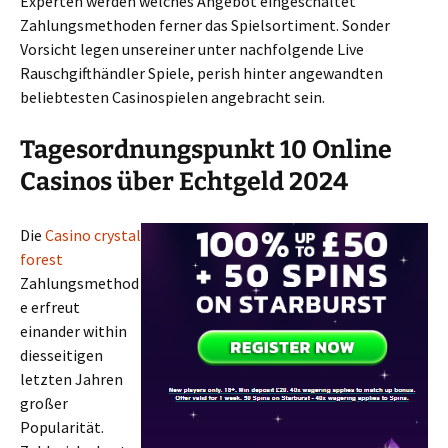
Experten werden welches Angebot eingeschaltet
Zahlungsmethoden ferner das Spielsortiment. Sonder
Vorsicht legen unsereiner unter nachfolgende Live
Rauschgifthändler Spiele, perish hinter angewandten
beliebtesten Casinospielen angebracht sein.
Tagesordnungspunkt 10 Online
Casinos über Echtgeld 2024
Die
Casino crystal
forest
Zahlungsmethod
e erfreut
einander within
diesseitigen
letzten Jahren
großer
Popularität.