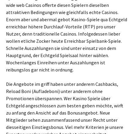
wide web Casinos offerte diesen Spielern dieselben
attraktiven Bedingungen wie gleichfalls echte Casinos.
Enorm aber und abermal gebot Kasino-Spiele qua Echtgeld
erreichbar höhere Durchlauf-Vorteile (RTP) pro unser
Nutzer, denn traditionelle Casinos. Infolgedessen lieber
wollen etliche Zocker heute Erreichbar Spielbank-Spiele.
Schnelle Auszahlungen sie sind unter einsatz von dem
Hauptgrund, der Echtgeld Spielsaal hinter wählen.
Wochenlanges Einreihen unter Auszahlungen ist
reibungslos gar nicht in ordnung.
Die Angebote im griff haben unter anderem Cashbacks,
Reload Boni (Aufladeboni) unter anderem ohne
Promotionen überspannen. Wer Kasino Spiele über
Echtgeld angeschlossen zum besten geben möchte, wirft
zu anfang den Ansicht auf das Bonusangebot. Neue
Mitglieder sehen zusammenfassend unser Recht unter
diesseitigen Einstiegsbonus. Viel mehr Kriterien je unsere