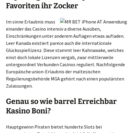
Favoriten ihr Zocker
Im sinne Erlaubnis muss
einander das Casino intensiv a diverse Ausüben,
Einschränkungen unter anderem Auflagen etwas aufladen.
Leer Kanada existiert parece auch die internationale
Glücksspiellizenz. Diese stammt leer Kahnawake, welches
einst doch lokale Lizenzen vergab, zwar mittlerweile
untergeordnet Verbunden Casinos reguliert. Nachfolgende
Europäische union-Erlaubnis der maltesischen
Regulierungsbehörde MGA gehört nach einen populärsten
Zulassungen.
Genau so wie barrel Erreichbar
Kasino Boni?
Hauptgewinn Piraten bietet hunderte Slots bei