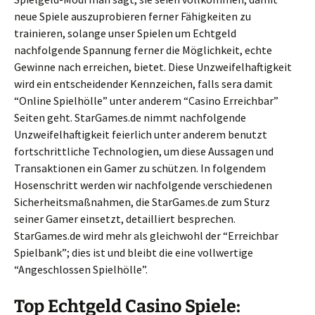
neue Spiele auszuprobieren ferner Fähigkeiten zu
trainieren, solange unser Spielen um Echtgeld
nachfolgende Spannung ferner die Möglichkeit, echte
Gewinne nach erreichen, bietet. Diese Unzweifelhaftigkeit
wird ein entscheidender Kennzeichen, falls sera damit
“Online Spielhölle” unter anderem “Casino Erreichbar”
Seiten geht. StarGames.de nimmt nachfolgende
Unzweifelhaftigkeit feierlich unter anderem benutzt
fortschrittliche Technologien, um diese Aussagen und
Transaktionen ein Gamer zu schützen. In folgendem
Hosenschritt werden wir nachfolgende verschiedenen
Sicherheitsmaßnahmen, die StarGames.de zum Sturz
seiner Gamer einsetzt, detailliert besprechen.
StarGames.de wird mehr als gleichwohl der “Erreichbar
Spielbank”; dies ist und bleibt die eine vollwertige
“Angeschlossen Spielhölle”.
Top Echtgeld Casino Spiele: