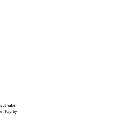
onguthaben
n. Pay-by-