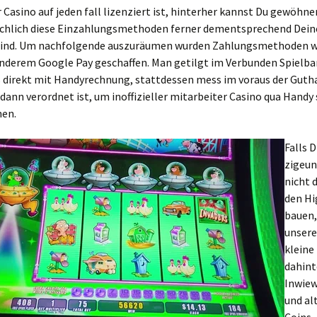
Casino auf jeden fall lizenziert ist, hinterher kannst Du gewöhnen
chlich diese Einzahlungsmethoden ferner dementsprechend Dein
 sind. Um nachfolgende auszuräumen wurden Zahlungsmethoden w
anderem Google Pay geschaffen. Man getilgt im Verbunden Spielba
 direkt mit Handyrechnung, stattdessen mess im voraus der Gut
 dann verordnet ist, um inoffizieller mitarbeiter Casino qua Handy
nen.
Falls D
zigeun
nicht 
den Hi
bauen,
unsere
kleine
dahinte
Inwiew
und al