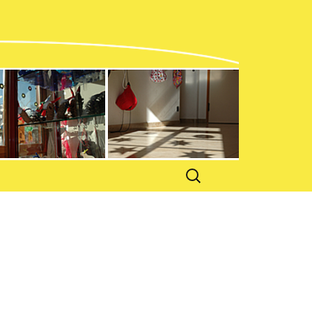
n und
en
Suchen
nach: