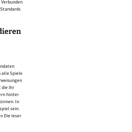
h Verbunden
 Standards
dieren
endaten
alle Spiele
erweisungen
die ihr
rn hinter
können. In
piel sein.
n Die leser