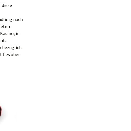
 diese
dlinig nach
ieten
Kasino, in
nt.
k bezüglich
bt es über