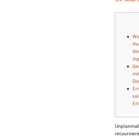
Wo
Ha
Ver
in
Gen
mi
Skr
Er
sal
Er
Unplanmäßi
retournier