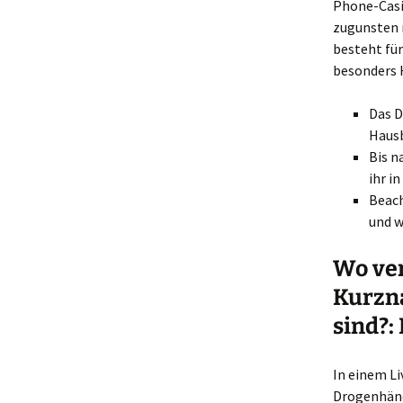
Phone-Casi
zugunsten 
besteht fü
besonders 
Das D
Haus
Bis n
ihr i
Beach
und w
Wo ver
Kurzna
sind?:
In einem Li
Drogenhändl