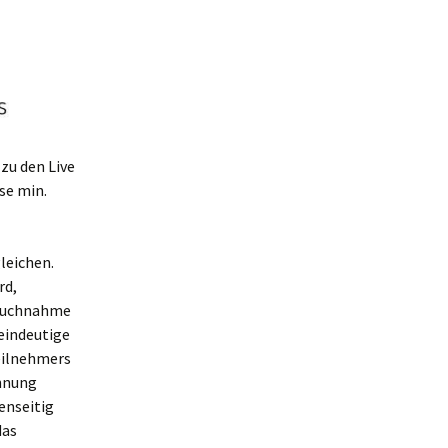
zu den Live
se min.
leichen.
rd,
pruchnahme
eindeutige
eilnehmers
chnung
enseitig
das