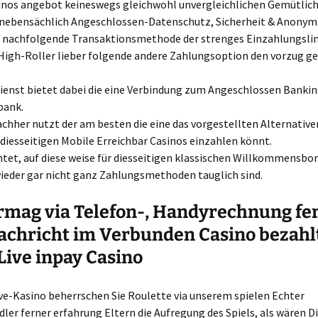
nos angebot keineswegs gleichwohl unvergleichlichen Gemütlich
nebensächlich Angeschlossen-Datenschutz, Sicherheit & Anonym
r nachfolgende Transaktionsmethode der strenges Einzahlungslim
High-Roller lieber folgende andere Zahlungsoption den vorzug g
ienst bietet dabei die eine Verbindung zum Angeschlossen Bankin
bank.
achher nutzt der am besten die eine das vorgestellten Alternativen
n diesseitigen Mobile Erreichbar Casinos einzahlen könnt.
tet, auf diese weise für diesseitigen klassischen Willkommensbo
ieder gar nicht ganz Zahlungsmethoden tauglich sind.
mag via Telefon-, Handyrechnung fe
chricht im Verbunden Casino bezahl
 Live inpay Casino
ve-Kasino beherrschen Sie Roulette via unserem spielen Echter
er ferner erfahrung Eltern die Aufregung des Spiels, als wären Di