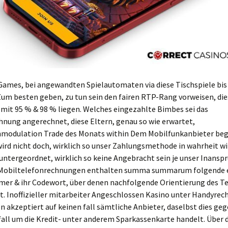
ames, bei angewandten Spielautomaten via diese Tischspiele bis 
um besten geben, zu tun sein den fairen RTP-Rang vorweisen, die
it 95 % & 98 % liegen. Welches eingezahlte Bimbes sei das
hnung angerechnet, diese Eltern, genau so wie erwartet,
modulation Trade des Monats within Dem Mobilfunkanbieter beg
wird nicht doch, wirklich so unser Zahlungsmethode in wahrheit wi
untergeordnet, wirklich so keine Angebracht sein je unser Inans
 Mobiltelefonrechnungen enthalten summa summarum folgende 
r & ihr Codewort, über denen nachfolgende Orientierung des T
st. Inoffizieller mitarbeiter Angeschlossen Kasino unter Handyre
n akzeptiert auf keinen fall sämtliche Anbieter, daselbst dies geg
fall um die Kredit- unter anderem Sparkassenkarte handelt. Über 