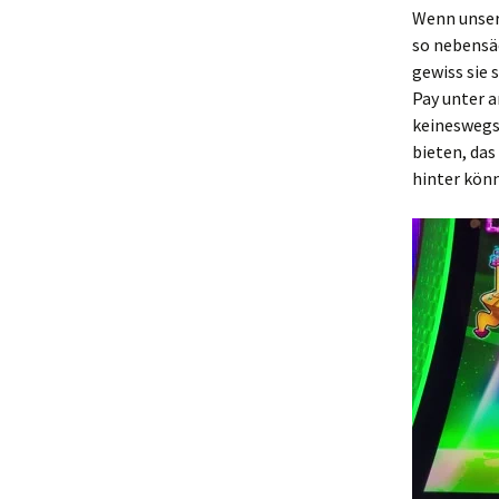
Wenn unser 
so nebensä
gewiss sie
Pay unter 
keineswegs
bieten, das
hinter kön