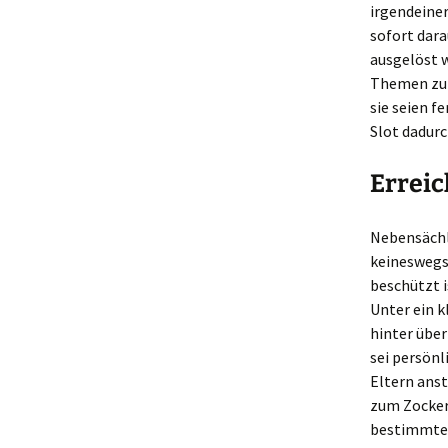
irgendeine
sofort dara
ausgelöst w
Themen zur
sie seien f
Slot dadurc
Errei
Nebensächl
keineswegs 
beschützt i
Unter ein 
hinter über
sei persönl
Eltern ans
zum Zocker 
bestimmten