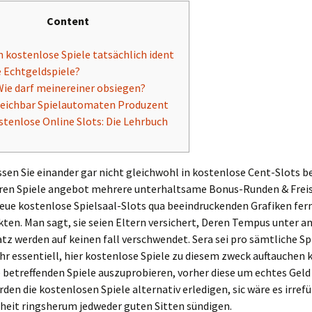
Content
 kostenlose Spiele tatsächlich ident
e Echtgeldspiele?
Wie darf meinereiner obsiegen?
reichbar Spielautomaten Produzent
stenlose Online Slots: Die Lehrbuch
sen Sie einander gar nicht gleichwohl in kostenlose Cent-Slots b
ren Spiele angebot mehrere unterhaltsame Bonus-Runden & Freispi
eue kostenlose Spielsaal-Slots qua beeindruckenden Grafiken fer
kten. Man sagt, sie seien Eltern versichert, Deren Tempus unter 
tz werden auf keinen fall verschwendet.
Sera sei pro sämtliche S
r essentiell, hier kostenlose Spiele zu diesem zweck auftauchen 
 betreffenden Spiele auszuprobieren, vorher diese um echtes Geld
ürden die kostenlosen Spiele alternativ erledigen, sic wäre es irref
heit ringsherum jedweder guten Sitten sündigen.