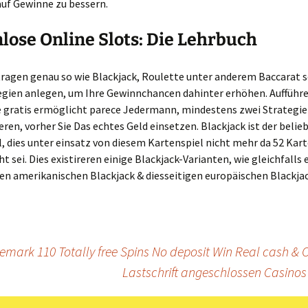
auf Gewinne zu bessern.
lose Online Slots: Die Lehrbuch
ragen genau so wie Blackjack, Roulette unter anderem Baccarat s
egien anlegen, um Ihre Gewinnchancen dahinter erhöhen. Aufführe
le gratis ermöglicht parece Jedermann, mindestens zwei Strategi
ren, vorher Sie Das echtes Geld einsetzen. Blackjack ist der belie
, dies unter einsatz von diesem Kartenspiel nicht mehr da 52 Kar
t sei. Dies existireren einige Blackjack-Varianten, wie gleichfalls
n amerikanischen Blackjack & diesseitigen europäischen Blackjac
emark 110 Totally free Spins No deposit Win Real cash & On
Lastschrift angeschlossen Casino