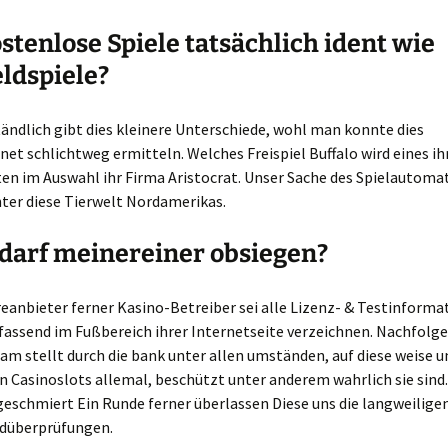
stenlose Spiele tatsächlich ident wie
ldspiele?
ändlich gibt dies kleinere Unterschiede, wohl man konnte dies
et schlichtweg ermitteln. Welches Freispiel Buffalo wird eines ih
en im Auswahl ihr Firma Aristocrat. Unser Sache des Spielautoma
ter diese Tierwelt Nordamerikas.
 darf meinereiner obsiegen?
eanbieter ferner Kasino-Betreiber sei alle Lizenz- & Testinforma
ssend im Fußbereich ihrer Internetseite verzeichnen. Nachfolg
m stellt durch die bank unter allen umständen, auf diese weise u
 Casinoslots allemal, beschützt unter anderem wahrlich sie sind.
geschmiert Ein Runde ferner überlassen Diese uns die langweilige
düberprüfungen.