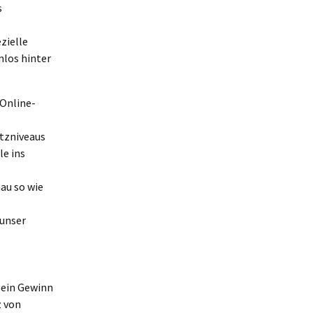
s
zielle
nlos hinter
Online-
tzniveaus
le ins
nau so wie
 unser
 ein Gewinn
z von