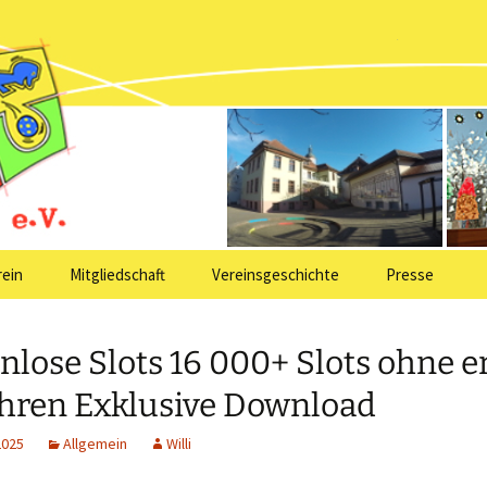
ein Kindergarte
ule Neuershaus
rein
Mitgliedschaft
Vereinsgeschichte
Presse
nlose Slots 16 000+ Slots ohne e
hren Exklusive Download
2025
Allgemein
Willi