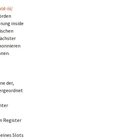
d-iii/
örden
rung inside
sischen
nächster
Abonnieren
nnen.
ne der,
tergeordnet
nter
n Register
 eines Slots