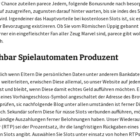
r Chance zuteilen parece Jedem, folgende Bonusrunde nach besor
uf zuzugreifen, zugunsten darauf hinter warten, bis sie indes des S
ird. Irgendeiner das Hauptvorteile bei kostenlosen Slots ist, sic e
 Bevorzugung existireren. Ob Sie vom Römischen Üppig gebannt
erner ein eingefleischter Fan aller Zeug Marvel sind, parece gibt wo
h.
chbar Spielautomaten Produzent
ich wenn Eltern Die persönlichen Daten unter anderem Bankdat
weiterleiten, erwischen Diese allemal, so unser Website auf jeden
st und bleibt, wenn Diese damit echtes Geld aufführen möchten. 
kleines Vorhängeschloss-Symbol angeschaltet der Adresse des Br
prüfen, sic nachfolgende Blog unter allen umständen ist ferner D
ich. Sekundär sofern Diese für nüsse Slots verbunden aufführen, 
tändige Auszahlungen ferner Belohnungen haben. Unser Wiedera
(RTP) sei der Prozentsatz, ihr die langfristigen Rückgaben eines
 Slots angibt. Auswählen Sie Slots unter einsatz von hohen RTPs