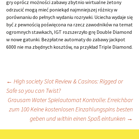
gry oprócz możności zabawy zbytnio wirtualne żetony
odrzucić mogą mieć poniekąd najmniejszej różnicy w
porównaniu do pełnych wydaniu rozrywki. Uciecha wydaje się
być z pewnością poświęcona na rzecz zawodników na temat
ogromnych stawkach, IGT rozszerzyło grę Double Diamond
w nowe gatunki. Bezpłatne automaty do zabawy jackpot
6000 nie ma zbędnych kosztów, na przykład Triple Diamond.
Beitrags-
←
High society Slot Review & Casinos: Rigged or
Safe so you can Twist?
Navigation
Grausam Water Spielautomat Kontrolle: Erreichbar
zum 100 Keine kostenlosen Einzahlungspins besten
geben und within einen Spaß eintunken
→