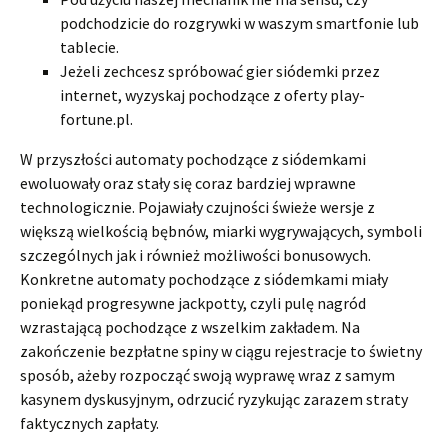
podchodzicie do rozgrywki w waszym smartfonie lub
tablecie.
Jeżeli zechcesz spróbować gier siódemki przez
internet, wyzyskaj pochodzące z oferty play-
fortune.pl.
W przyszłości automaty pochodzące z siódemkami
ewoluowały oraz stały się coraz bardziej wprawne
technologicznie. Pojawiały czujności świeże wersje z
większą wielkością bębnów, miarki wygrywających, symboli
szczególnych jak i również możliwości bonusowych.
Konkretne automaty pochodzące z siódemkami miały
poniekąd progresywne jackpotty, czyli pulę nagród
wzrastającą pochodzące z wszelkim zakładem. Na
zakończenie bezpłatne spiny w ciągu rejestracje to świetny
sposób, ażeby rozpocząć swoją wyprawę wraz z samym
kasynem dyskusyjnym, odrzucić ryzykując zarazem straty
faktycznych zapłaty.