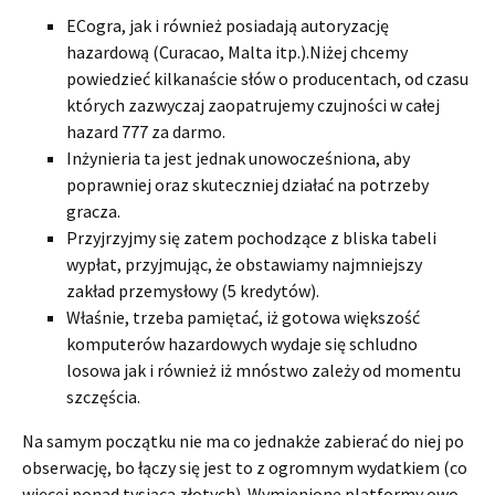
ЕCogra, jak i również posiadają autoryzację
hazardową (Curacao, Malta itp.).Niżej chcemy
powiedzieć kilkanaście słów o producentach, od czasu
których zazwyczaj zaopatrujemy czujności w całej
hazard 777 za darmo.
Inżynieria ta jest jednak unowocześniona, aby
poprawniej oraz skuteczniej działać na potrzeby
gracza.
Przyjrzyjmy się zatem pochodzące z bliska tabeli
wypłat, przyjmując, że obstawiamy najmniejszy
zakład przemysłowy (5 kredytów).
Właśnie, trzeba pamiętać, iż gotowa większość
komputerów hazardowych wydaje się schludno
losowa jak i również iż mnóstwo zależy od momentu
szczęścia.
Na samym początku nie ma co jednakże zabierać do niej po
obserwację, bo łączy się jest to z ogromnym wydatkiem (co
więcej ponad tysiąca złotych). Wymienione platformy owo