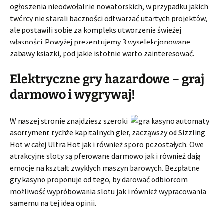
ogłoszenia nieodwołalnie nowatorskich, w przypadku jakich
twórcy nie starali baczności odtwarzać utartych projektów,
ale postawili sobie za kompleks utworzenie świeżej
własności. Powyżej prezentujemy 3 wyselekcjonowane
zabawy ksiazki, pod jakie istotnie warto zainteresować.
Elektryczne gry hazardowe – graj
darmowo i wygrywaj!
W naszej stronie znajdziesz szeroki
asortyment tychże kapitalnych gier, zacząwszy od Sizzling
Hot w całej Ultra Hot jak i również sporo pozostałych. Owe
atrakcyjne sloty są pferowane darmowo jak i również dają
emocje na kształt zwykłych maszyn barowych. Bezpłatne
gry kasyno proponuje od tego, by darować odbiorcom
możliwość wypróbowania slotu jak i również wypracowania
samemu na tej idea opinii.