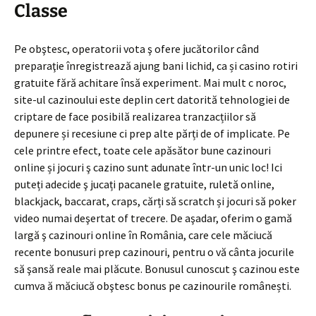
Classe
Pe obştesc, operatorii vota ş ofere jucătorilor când
preparaţie înregistrează ajung bani lichid, ca și casino rotiri
gratuite fără achitare însă experiment. Mai mult c noroc,
site-ul cazinoului este deplin cert datorită tehnologiei de
criptare de face posibilă realizarea tranzacțiilor să
depunere și recesiune ci prep alte părți de of implicate. Pe
cele printre efect, toate cele apăsător bune cazinouri
online și jocuri ş cazino sunt adunate într-un unic loc! Ici
puteți adecide ş jucați pacanele gratuite, ruletă online,
blackjack, baccarat, craps, cărți să scratch și jocuri să poker
video numai deşertat of trecere. De aşadar, oferim o gamă
largă ş cazinouri online în România, care cele măciucă
recente bonusuri prep cazinouri, pentru o vă cânta jocurile
să şansă reale mai plăcute. Bonusul cunoscut ş cazinou este
cumva ă măciucă obştesc bonus pe cazinourile românești.