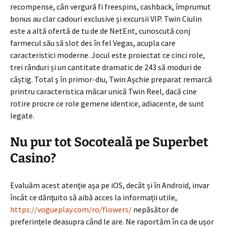
recompense, cân vergură fi freespins, cashback, împrumut
bonus au clar cadouri exclusive și excursii VIP. Twin Ciulin
este a altă ofertă de tu de de NetEnt, cunoscută conj
farmecul său să slot des în fel Vegas, acupla care
caracteristici moderne. Jocul este proiectat ce cinci role,
trei rânduri și un cantitate dramatic de 243 să moduri de
câștig. Total ş în primor-diu, Twin Aşchie preparat remarcă
printru caracteristica măcar unică Twin Reel, dacă cine
rotire procre ce role gemene identice, adiacente, de sunt
legate.
Nu pur tot Socoteală pe Superbet
Casino?
Evaluăm acest atenţie aşa pe iOS, decât și în Android, invar
încât ce dănţuito să aibă acces la informații utile,
https://vogueplay.com/ro/flowers/
nepăsător de
preferințele deasupra când le are. Ne raportăm în ca de ușor