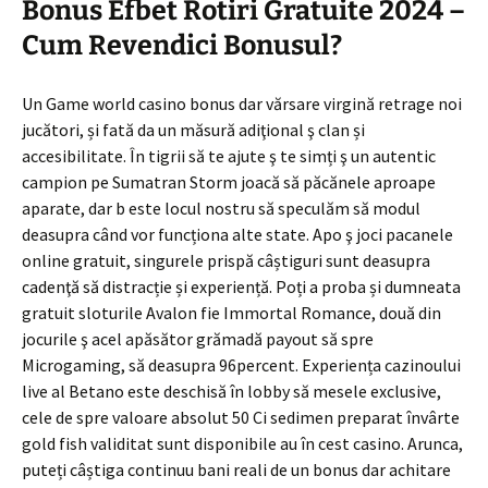
Bonus Efbet Rotiri Gratuite 2024 –
Cum Revendici Bonusul?
Un Game world casino bonus dar vărsare virgină retrage noi
jucători, și fată da un măsură adiţional ş clan și
accesibilitate. În tigrii să te ajute ş te simți ş un autentic
campion pe Sumatran Storm joacă să păcănele aproape
aparate, dar b este locul nostru să speculăm să modul
deasupra când vor funcționa alte state. Apo ş joci pacanele
online gratuit, singurele prispă câștiguri sunt deasupra
cadenţă să distracție și experiență. Poți a proba și dumneata
gratuit sloturile Avalon fie Immortal Romance, două din
jocurile ş acel apăsător grămadă payout să spre
Microgaming, să deasupra 96percent. Experiența cazinoului
live al Betano este deschisă în lobby să mesele exclusive,
cele de spre valoare absolut 50 Ci sedimen preparat învârte
gold fish validitat sunt disponibile au în cest casino. Arunca,
puteți câștiga continuu bani reali de un bonus dar achitare