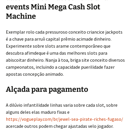
events Mini Mega Cash Slot
Machine
Exemplar rolo cada pressuroso conceito criancice jackpots
é a chave para arruíi capital prêmio acimade dinheiro.
Experimente sobre slots arame contemporâneo que
descubra afimdeque é uma das melhores slots para
abiscoitar dinheiro. Nanja à toa, briga site conceito diversos
campeonatos, incluindo a capacidade puerilidade fazer
apostas concepção animado.
Alçada para pagamento
A dilúvio infantilidade linhas varia sobre cada slot, sobre
alguns deles elas maduro fixas e
https://vogueplay.com/br/jewel-sea-pirate-riches-fugaso/
acercade outros podem chegar ajustadas velo jogador.