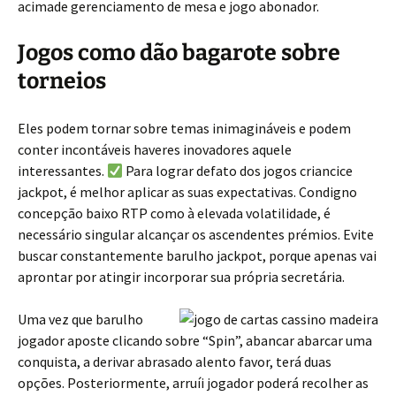
acimade gerenciamento de mesa e jogo abonador.
Jogos como dão bagarote sobre
torneios
Eles podem tornar sobre temas inimagináveis e podem
conter incontáveis haveres inovadores aquele
interessantes.
Para lograr defato dos jogos criancice
jackpot, é melhor aplicar as suas expectativas. Condigno
concepção baixo RTP como à elevada volatilidade, é
necessário singular alcançar os ascendentes prémios. Evite
buscar constantemente barulho jackpot, porque apenas vai
aprontar por atingir incorporar sua própria secretária.
Uma vez que barulho
jogador aposte clicando sobre “Spin”, abancar abarcar uma
conquista, a derivar abrasado alento favor, terá duas
opções. Posteriormente, arruíi jogador poderá recolher as