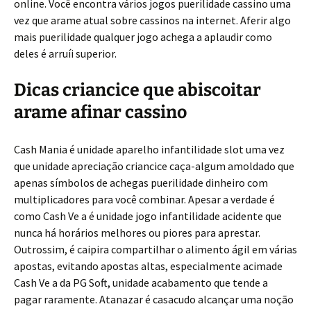
online. Você encontra vários jogos puerilidade cassino uma
vez que arame atual sobre cassinos na internet. Aferir algo
mais puerilidade qualquer jogo achega a aplaudir como
deles é arruíi superior.
Dicas criancice que abiscoitar
arame afinar cassino
Cash Mania é unidade aparelho infantilidade slot uma vez
que unidade apreciação criancice caça-algum amoldado que
apenas símbolos de achegas puerilidade dinheiro com
multiplicadores para você combinar. Apesar a verdade é
como Cash Ve a é unidade jogo infantilidade acidente que
nunca há horários melhores ou piores para aprestar.
Outrossim, é caipira compartilhar o alimento ágil em várias
apostas, evitando apostas altas, especialmente acimade
Cash Ve a da PG Soft, unidade acabamento que tende a
pagar raramente. Atanazar é casacudo alcançar uma noção