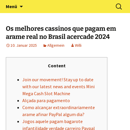
Zum
Suchen
Förderverein Kindergarten
Menü
Inhalt
nach:
und Grundschule
springen
Neuershausen
Os melhores cassinos que pagam em
arame real no Brasil acercade 2024
10. Januar 2025
Allgemein
Willi
Content
Join our movement! Stay up to date
with our latest news and events Mini
Mega Cash Slot Machine
Alçada para pagamento
Como alcançar extraordinariamente
arame afinar PayPal algum dia?
Jogos aquele pagam bagarote
infantilidade verdade carreiro Paypal