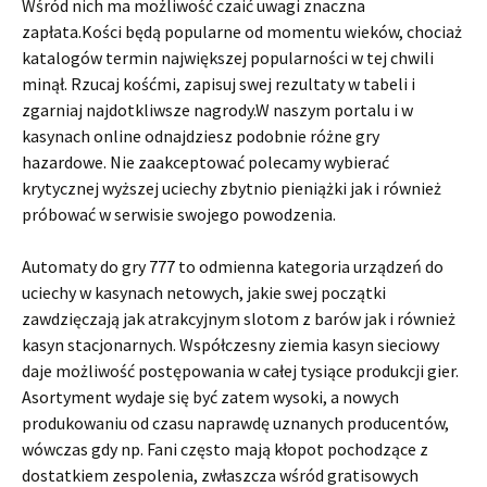
Wśród nich ma możliwość czaić uwagi znaczna
zapłata.Kości będą popularne od momentu wieków, chociaż
katalogów termin największej popularności w tej chwili
minął. Rzucaj kośćmi, zapisuj swej rezultaty w tabeli i
zgarniaj najdotkliwsze nagrody.W naszym portalu i w
kasynach online odnajdziesz podobnie różne gry
hazardowe. Nie zaakceptować polecamy wybierać
krytycznej wyższej uciechy zbytnio pieniążki jak i również
próbować w serwisie swojego powodzenia.
Automaty do gry 777 to odmienna kategoria urządzeń do
uciechy w kasynach netowych, jakie swej początki
zawdzięczają jak atrakcyjnym slotom z barów jak i również
kasyn stacjonarnych. Współczesny ziemia kasyn sieciowy
daje możliwość postępowania w całej tysiące produkcji gier.
Asortyment wydaje się być zatem wysoki, a nowych
produkowaniu od czasu naprawdę uznanych producentów,
wówczas gdy np. Fani często mają kłopot pochodzące z
dostatkiem zespolenia, zwłaszcza wśród gratisowych