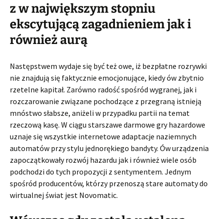
z w największym stopniu
ekscytującą zagadnieniem jak i
również aurą
Następstwem wydaje się być też owe, iż bezpłatne rozrywki
nie znajdują się faktycznie emocjonujące, kiedy ów zbytnio
rzetelne kapitał. Zarówno radość spośród wygranej, jak i
rozczarowanie związane pochodzące z przegraną istnieją
mnóstwo słabsze, aniżeli w przypadku partii na temat
rzeczową kasę. W ciągu starszawe darmowe gry hazardowe
uznaje się wszystkie internetowe adaptacje naziemnych
automatów przy stylu jednorękiego bandyty. Ów urządzenia
zapoczątkowały rozwój hazardu jak i również wiele osób
podchodzi do tych propozycji z sentymentem. Jednym
spośród producentów, którzy przenoszą stare automaty do
wirtualnej świat jest Novomatic.