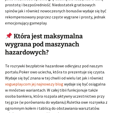
prostotę i bezpośredniość. Niedostatek gratisowych
spinów jak i również nowoczesnych bonusów wydaje się być
rekompensowany poprzez częste wygrane i prosty, jednak
emocjonujący gameplay.
Która jest maksymalna
wygrana pod maszynach
hazardowych?
Te rozrywki bezpłatnie hazardowe odkryjesz pod naszym
portalu.Poker owo uciecha, która to prezentuje się czysta.
Wydaje się być znana w tej chwili od wielu lat jak i również
vogueplay.com jej najnowszy blog
wydaje się być osiągalna
w mnóstwo wariantach. W całej tibii funkcjonuje także
osoba bankiera, która rozpala aktywny uczestnictwo przy
tej grze (w porównaniu do wydaniu).Ruletka owe rozrywka z
ogromnym kołem i tablicą do obstawiania warsztatów.