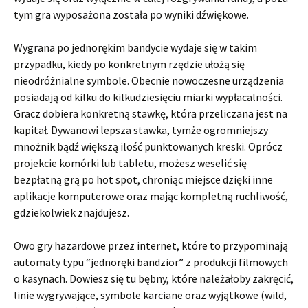
tym gra wyposażona została po wyniki dźwiękowe.
Wygrana po jednorękim bandycie wydaje się w takim
przypadku, kiedy po konkretnym rzędzie ułożą się
nieodróżnialne symbole. Obecnie nowoczesne urządzenia
posiadają od kilku do kilkudziesięciu miarki wypłacalności.
Gracz dobiera konkretną stawkę, która przeliczana jest na
kapitał. Dywanowi lepsza stawka, tymże ogromniejszy
mnożnik bądź większą ilość punktowanych kreski. Oprócz
projekcie komórki lub tabletu, możesz weselić się
bezpłatną grą po hot spot, chroniąc miejsce dzięki inne
aplikacje komputerowe oraz mając kompletną ruchliwość,
gdziekolwiek znajdujesz.
Owo gry hazardowe przez internet, które to przypominają
automaty typu “jednoręki bandzior” z produkcji filmowych
o kasynach. Dowiesz się tu bębny, które należałoby zakręcić,
linie wygrywające, symbole karciane oraz wyjątkowe (wild,