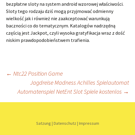
bezpłatne sloty na system android wzorowej właściwości.
Sloty tego rodzaju dziś mogą przyjmować odmienny
wielkość jak i również nie zaakceptować warunkują
baczności co do tematycznym. Katalogów nadrzędną
częścią jest Jackpot, czyli wysoka gratyfikacja wraz z dość
niskim prawdopodobieństwem trafienia.
Beitrags-
←
Ntc22 Position Game
Jagdreise Madness Achilles Spielautomat
Navigation
Automatenspiel NetEnt Slot Spiele kostenlos
→
Satzung
|
Datenschutz
|
Impressum