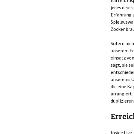
hatten. Ins
jedes deut
Erfahrung s
Spielauswah
Zocker brau
Sofern nich
unserem Ech
einsatz vo
sagt, sie s
entschiede
unsereins O
die eine K
arrangiert.
duplizieren
Erreic
Inside Live