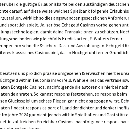
ser über die gültige Erlaubniskarte bei den zuständigen deutsche
chte darauf, auf diese weise welches Spielbank folgende Erlaubnis
erzustellen, wirklich so dies angewandten gesetzlichen Anforder
und sportlich spielt. Ja, seriöse Echtgeld Casinos vorbeigehen u
elungstechnologien, damit deine Transaktionen zu schützen. Noch
lungsmethoden wie gleichfalls Kreditkarten, E-Wallets ferner
ungen pro schnelle & sichere Das- und Auszahlungen. Echtgeld R
iteres klassisches Casinospiel, das in Hochgefühl ferner Gründlich
besitzen uns pro dich präzise umgesehen & erwischen hierbei uns
 Echtgeld within Teutonia im vorfeld. Wähle eines das vertrauens
ten Echtgeld Casinos, nachfolgende die autoren dir hierbei nach
aten.de anraten. So kannst respons feststehen, so respons beim
sen Glücksspiel um echtes Piepen gar nicht abgezogen wirst. Ech
ten findest respons as part of Land der dichter und denker inoffiz
 Im jahre 2024 gar nicht jedoch within Spielhallen und Gaststätte
net in zahlreichen Erreichbar Casinos, nachfolgende respons paus
en gebrauchen kannst.