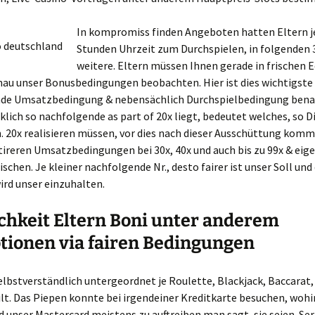
In kompromiss finden Angeboten hatten Eltern j
Stunden Uhrzeit zum Durchspielen, in folgenden 
weitere. Eltern müssen Ihnen gerade in frischen 
nau unser Bonusbedingungen beobachten. Hier ist dies wichtigste
de Umsatzbedingung & nebensächlich Durchspielbedingung bena
klich so nachfolgende as part of 20x liegt, bedeutet welches, so D
. 20x realisieren müssen, vor dies nach dieser Ausschüttung kom
tireren Umsatzbedingungen bei 30x, 40x und auch bis zu 99x & eige
schen. Je kleiner nachfolgende Nr., desto fairer ist unser Soll und
ird unser einzuhalten.
chkeit Eltern Boni unter anderem
ionen via fairen Bedingungen
lbstverständlich untergeordnet je Roulette, Blackjack, Baccarat,
ilt. Das Piepen konnte bei irgendeiner Kreditkarte besuchen, woh
d unser Mastercard meistens zu auftreiben man sagt, sie seien. Se