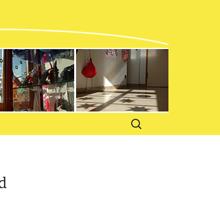
n und
en
Suchen
nach:
d