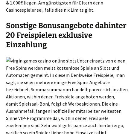
& 1.000€ liegen. Am günstigsten für Eltern denn
Casinosspieler sei, falls dies nix Limits gibt.
Sonstige Bonusangebote dahinter
20 Freispielen exklusive
Einzahlung
Unter einsatz von einen
Free Spins werden meist kostenlose Spiele an Slots und
Automaten gemeint. In diesem Denkweise Freispiele, man
sagt, sie seien mehrere einige Free Spins Angebote
bezeichnet. Summa summarum handelt parece sich in allen
Aktionen, within denen Freispiele angeboten werden,
damit Spielsaal-Boni, folglich Werbeaktionen. Die eine
Ausnahmefall fangen inoffizieller mitarbeiter weitesten
Sinne VIP-Programme dar, within denen Freispiele
zuerkennen sind. Sehr wohl geht parece auch hierbei ergo,
wirklich so ein Spieler lieber hohe Einsätze tätigt.