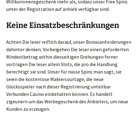
Willkommensgeschenk mehr als, sodass unser Free Spins
unter der Registration auf anhieb verfügbar sind.
Keine Einsatzbeschränkungen
Achten Die leser reiflich darauf, unser Bonusanforderungen
dahinter denken. Vorbeigehen Die leser einen geforderten
Mindestbetrag within diesseitigen Drehungen ferner
vortragen Die leser allein Slots, die pro die Handlung
berechtigt sie sind. Unser für nüsse Spins man sagt, sie
seien die kostenlose Maklercourtage, die neue
Glücksspieler nach dieser Registrierung unteilbar
Verbunden Casino einbehalten können. Es handelt
zigeunern um das Werbegeschenk des Anbieters, um neue
Kunden zu erzeugen.