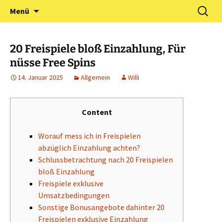
Zum
Suchen
Förderverein Kindergarten
Menü
Inhalt
nach:
und Grundschule
springen
Neuershausen
20 Freispiele bloß Einzahlung, Für
nüsse Free Spins
14. Januar 2025
Allgemein
Willi
Content
Worauf mess ich in Freispielen
abzüglich Einzahlung achten?
Schlussbetrachtung nach 20 Freispielen
bloß Einzahlung
Freispiele exklusive
Umsatzbedingungen
Sonstige Bonusangebote dahinter 20
Freispielen exklusive Einzahlung