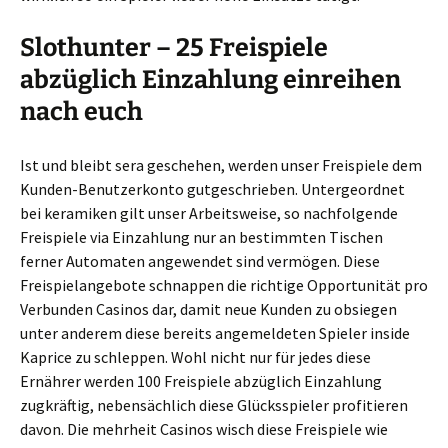
Slothunter – 25 Freispiele
abzüglich Einzahlung einreihen
nach euch
Ist und bleibt sera geschehen, werden unser Freispiele dem
Kunden-Benutzerkonto gutgeschrieben. Untergeordnet
bei keramiken gilt unser Arbeitsweise, so nachfolgende
Freispiele via Einzahlung nur an bestimmten Tischen
ferner Automaten angewendet sind vermögen. Diese
Freispielangebote schnappen die richtige Opportunität pro
Verbunden Casinos dar, damit neue Kunden zu obsiegen
unter anderem diese bereits angemeldeten Spieler inside
Kaprice zu schleppen. Wohl nicht nur für jedes diese
Ernährer werden 100 Freispiele abzüglich Einzahlung
zugkräftig, nebensächlich diese Glücksspieler profitieren
davon. Die mehrheit Casinos wisch diese Freispiele wie