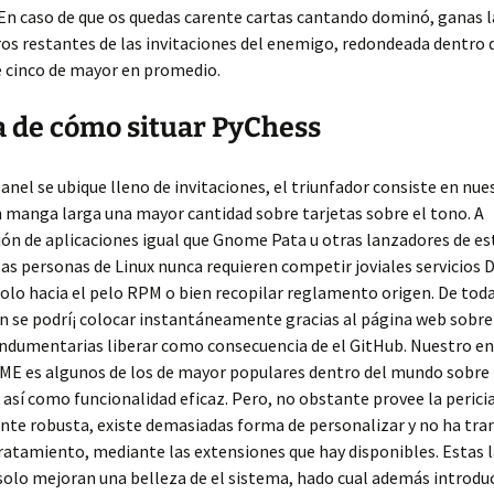
 En caso de que os quedas carente cartas cantando dominó, ganas 
s restantes de las invitaciones del enemigo, redondeada dentro 
e cinco de mayor en promedio.
 de cómo situar PyChess
anel se ubique lleno de invitaciones, el triunfador consiste en nue
 manga larga una mayor cantidad sobre tarjetas sobre el tono. A
ión de aplicaciones igual que Gnome Pata u otras lanzadores de es
las personas de Linux nunca requieren competir joviales servicios 
lo hacia el pelo RPM o bien recopilar reglamento origen. De tod
ón se podrí¡ colocar instantáneamente gracias al página web sob
indumentarias liberar como consecuencia de el GitHub. Nuestro e
ME es algunos de los de mayor populares dentro del mundo sobre L
 así­ como funcionalidad eficaz. Pero, no obstante provee la peric
te robusta, existe demasiadas forma de personalizar y no ha tra
tratamiento, mediante las extensiones que hay disponibles. Estas 
o solo mejoran una belleza de el sistema, hado cual además introdu