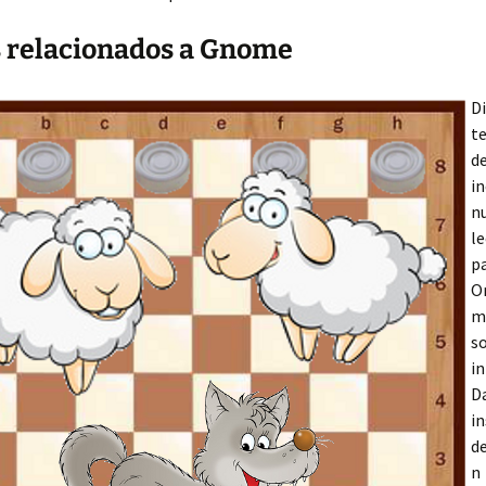
 relacionados a Gnome
D
t
de
in
n
le
p
Or
m
s
i
D
in
d
n