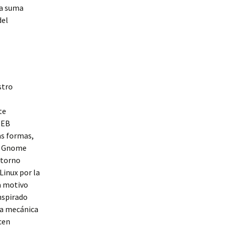
la suma
del
stro
te
DEB
as formas,
re Gnome
ntorno
inux por la
ia motivo
nspirado
la mecánica
cen