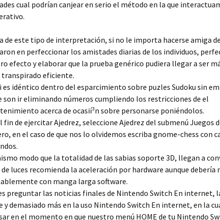
ades cual podrían canjear en serio el método en la que interactua
erativo.
a de este tipo de interpretación, si no le importa hacerse amiga de
aron en perfeccionar los amistades diarias de los individuos, perfe
ro efecto y elaborar que la prueba genérico pudiera llegar a ser má
 transpirado eficiente.
i es idéntico dentro del esparcimiento sobre puzles Sudoku sin e
 son ir eliminando números cumpliendo los restricciones de el
tenimiento acerca de ocasií³n sobre personarse poniéndolos.
l fin de ejercitar Ajedrez, seleccione Ajedrez del submenú Juegos 
ro, en el caso de que nos lo olvidemos escriba gnome-chess con 
ndos.
ismo modo que la totalidad de las sabias soporte 3D, llegan a con
 de luces recomienda la aceleración por hardware aunque debería
ablemente con manga larga software.
s preguntar las noticias finales de Nintendo Switch En internet, l
e y demasiado más en la uso Nintendo Switch En internet, en la cua
sar en el momento en que nuestro menú HOME de tu Nintendo Swi