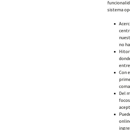
funcionalid
sistema op
Acerc
centr
nuest
no ha
Hitor
donde
entre
Con e
prime
coma
Del m
focos
acept
Puede
onlin
ingre