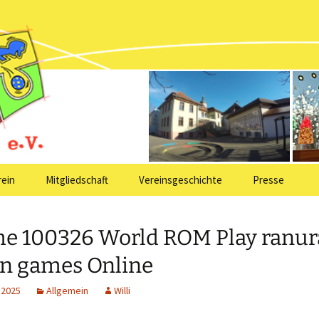
ein Kindergarte
ule Neuershaus
rein
Mitgliedschaft
Vereinsgeschichte
Presse
e 100326 World ROM Play ranur
n games Online
 2025
Allgemein
Willi