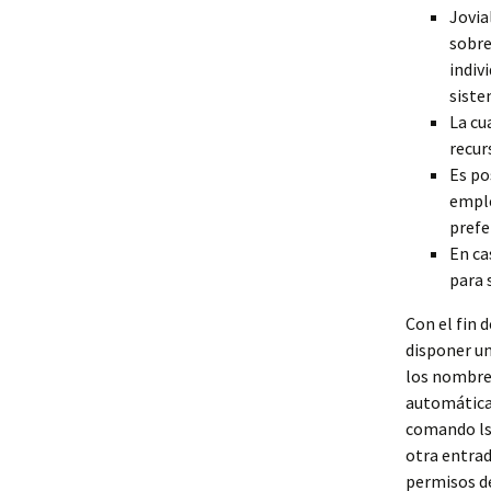
Jovia
sobre
indiv
siste
La cu
recur
Es po
emple
prefe
En ca
para 
Con el fin 
disponer un
los nombres
automática
comando ls 
otra entrad
permisos de