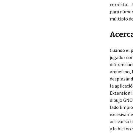
correcta. –
para número
múltiplo d
Acerca
Cuando el p
jugador con
diferenciac
arquetipo, 
desplazándo
la aplicaci
Extension 
dibujo GNO
lado limpio
excesivamen
activar su 
y la bici n