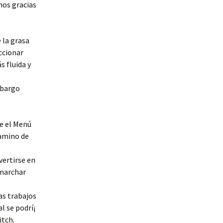
mos gracias
 la grasa
ccionar
s fluida y
mbargo
de el Menú
camino de
vertirse en
 marchar
as trabajos
l se podrí¡
tch.