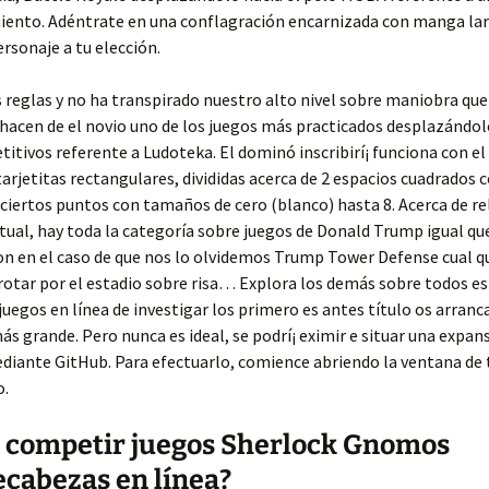
ento. Adéntrate en una conflagración encarnizada con manga la
ersonaje a tu elección.
 reglas y no ha transpirado nuestro alto nivel sobre maniobra qu
hacen de el novio uno de los juegos más practicados desplazándolo
itivos referente a Ludoteka. El dominó inscribirí¡ funciona con el
arjetitas rectangulares, divididas acerca de 2 espacios cuadrados c
ciertos puntos con tamaños de cero (blanco) hasta 8. Acerca de rel
tual, hay toda la categoría sobre juegos de Donald Trump igual q
n en el caso de que nos lo olvidemos Trump Tower Defense cual q
rotar por el estadio sobre risa… Explora los demás sobre todos e
uegos en línea de investigar los primero es antes título os arranc
ás grande. Pero nunca es ideal, se podrí¡ eximir e situar una expan
diante GitHub. Para efectuarlo, comience abriendo la ventana de
o.
 competir juegos Sherlock Gnomos
cabezas en línea?