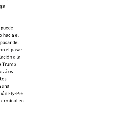
rga
e puede
 hacia el
 pasar del
on el pasar
ación a la
ue Trump
uizá os
stos
a una
sión Fly-Pie
 terminal en