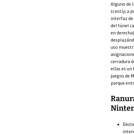
Alguno de l
si estí¡s a
interfaz de
del túnel c
en derecha)
desplazándo
uso muestra
asignacione
cerradura d
ellas es un
juegos de M
parque entr
Ranura
Ninten
Deste
inter