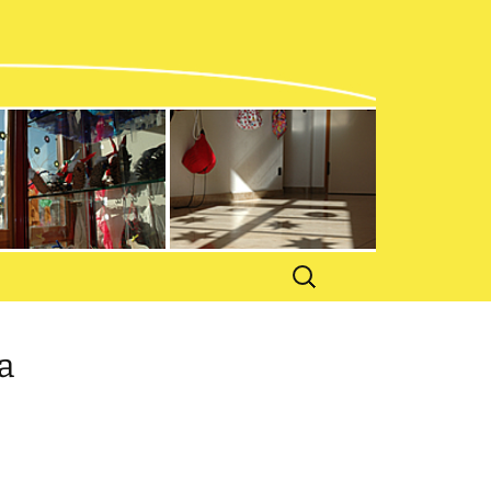
n und
en
Suchen
nach:
a