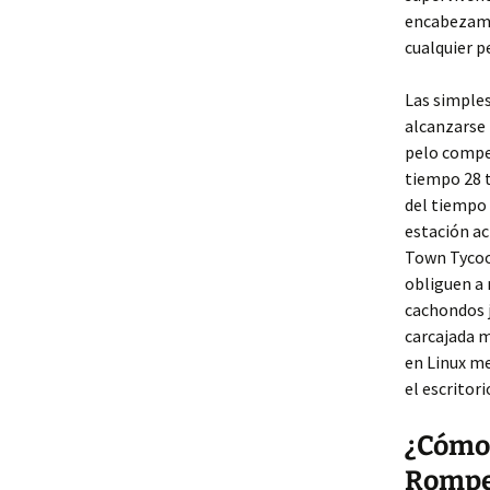
encabezami
cualquier p
Las simples
alcanzarse 
pelo compet
tiempo 28 t
del tiempo 
estación ac
Town Tycoo
obliguen a 
cachondos j
carcajada m
en Linux me
el escritori
¿Cómo
Rompe