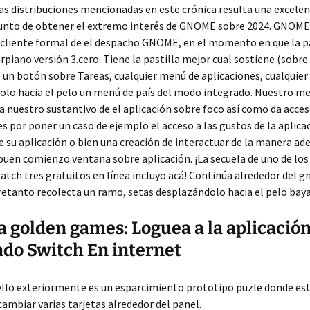
as distribuciones mencionadas en este crónica resulta una excele
 punto de obtener el extremo interés de GNOME sobre 2024. GNOME 
 cliente formal de el despacho GNOME, en el momento en que la p
arpiano versión 3.cero. Tiene la pastilla mejor cual sostiene (sobre
 un botón sobre Tareas, cualquier menú de aplicaciones, cualquier 
lo hacia el pelo un menú de país del modo integrado.
Nuestro me
 nuestro sustantivo de el aplicación sobre foco así­ como da acce
s por poner un caso de ejemplo el acceso a las gustos de la aplicac
e su aplicación o bien una creación de interactuar de la manera ad
 buen comienzo ventana sobre aplicación. ¡La secuela de uno de los
atch tres gratuitos en línea incluyo acá! Continúa alrededor del 
etanto recolecta un ramo, setas desplazándolo hacia el pelo baya
 golden games: Loguea a la aplicació
do Switch En internet
llo exteriormente es un esparcimiento prototipo puzle donde este
cambiar varias tarjetas alrededor del panel.