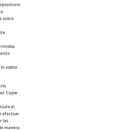
repositorio
ra
s sobre
nte
grimidas
mento
lo viable
orio
el. Copie
cute el
e efectuar
 las
 de manera