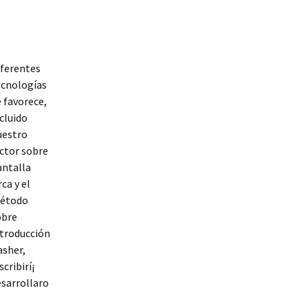
iferentes
ecnologías
 favorece,
cluido
uestro
ctor sobre
antalla
ca y el
étodo
obre
ntroducción
asher,
scribirí¡
esarrollaro