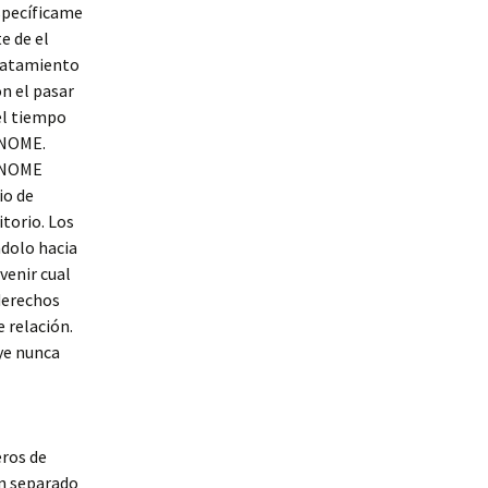
specíficame
e de el
ratamiento
n el pasar
el tiempo
NOME.
NOME
io de
itorio. Los
dolo hacia
venir cual
derechos
 relación.
uye nunca
eros de
un separado