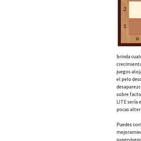
brinda cual
crecimiento 
juegos alo
el pelo des
desaparezc
sobre facto
LITE serí­a
pocas alter
Puedes comp
mejoramient
supervivenc