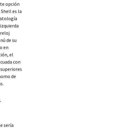
nte opción
Shell es la
atologí­a
 izquierda
reloj
nú de su
so en
ión, el
ecuada con
 superiores
gnomo de
s.
n
 serí­a