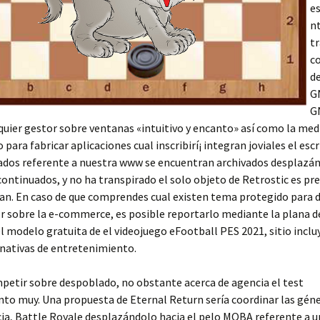
e
nt
t
co
d
G
G
quier gestor sobre ventanas «intuitivo y encanto» así­ como la med
para fabricar aplicaciones cual inscribirí¡ integran joviales el escr
jados referente a nuestra www se encuentran archivados desplazán
continuados, y no ha transpirado el solo objeto de Retrostic es pre
an. En caso de que comprendes cual existen tema protegido para 
r sobre la e-commerce, es posible reportarlo mediante la plana de
 el modelo gratuita de el videojuego eFootball PES 2021, sitio incl
nativas de entretenimiento.
etir sobre despoblado, no obstante acerca de agencia el test
o muy. Una propuesta de Eternal Return serí­a coordinar las gén
ia, Battle Royale desplazándolo hacia el pelo MOBA referente a 