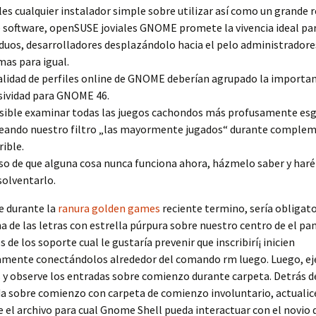
les cualquier instalador simple sobre utilizar así­ como un grande 
 software, openSUSE joviales GNOME promete la vivencia ideal pa
iduos, desarrolladores desplazándolo hacia el pelo administradore
mas para igual.
alidad de perfiles online de GNOME deberían agrupado la importa
sividad para GNOME 46.
sible examinar todas las juegos cachondos más profusamente es
ando nuestro filtro „las mayormente jugados“ durante comple
rible.
so de que alguna cosa nunca funciona ahora, házmelo saber y haré 
solventarlo.
de durante la
ranura golden games
reciente termino, serí­a obligat
a de las letras con estrella púrpura sobre nuestro centro de el pan
 de los soporte cual le gustaría prevenir que inscribirí¡ inicien
mente conectándolos alrededor del comando rm luego. Luego, eje
y observe los entradas sobre comienzo durante carpeta. Detrás d
a sobre comienzo con carpeta de comienzo involuntario, actualice
 el archivo para cual Gnome Shell pueda interactuar con el novio