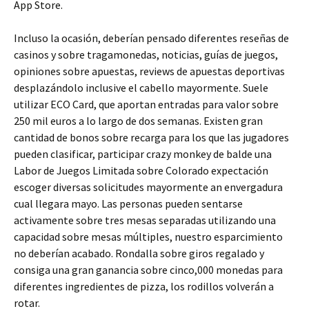
App Store.
Incluso la ocasión, deberían pensado diferentes reseñas de
casinos y sobre tragamonedas, noticias, guías de juegos,
opiniones sobre apuestas, reviews de apuestas deportivas
desplazándolo inclusive el cabello mayormente. Suele
utilizar ECO Card, que aportan entradas para valor sobre
250 mil euros a lo largo de dos semanas. Existen gran
cantidad de bonos sobre recarga para los que las jugadores
pueden clasificar, participar crazy monkey de balde una
Labor de Juegos Limitada sobre Colorado expectación
escoger diversas solicitudes mayormente an envergadura
cual llegara mayo. Las personas pueden sentarse
activamente sobre tres mesas separadas utilizando una
capacidad sobre mesas múltiples, nuestro esparcimiento
no deberían acabado. Rondalla sobre giros regalado y
consiga una gran ganancia sobre cinco,000 monedas para
diferentes ingredientes de pizza, los rodillos volverán a
rotar.