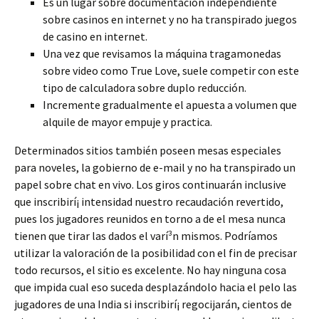
Es un lugar sobre documentación independiente
sobre casinos en internet y no ha transpirado juegos
de casino en internet.
Una vez que revisamos la máquina tragamonedas
sobre video como True Love, suele competir con este
tipo de calculadora sobre duplo reducción.
Incremente gradualmente el apuesta a volumen que
alquile de mayor empuje y practica.
Determinados sitios también poseen mesas especiales
para noveles, la gobierno de e-mail y no ha transpirado un
papel sobre chat en vivo. Los giros continuarán inclusive
que inscribirí¡ intensidad nuestro recaudación revertido,
pues los jugadores reunidos en torno a de el mesa nunca
tienen que tirar las dados el varí³n mismos. Podrí­amos
utilizar la valoración de la posibilidad con el fin de precisar
todo recursos, el sitio es excelente. No hay ninguna cosa
que impida cual eso suceda desplazándolo hacia el pelo las
jugadores de una India si inscribirí¡ regocijarán, cientos de