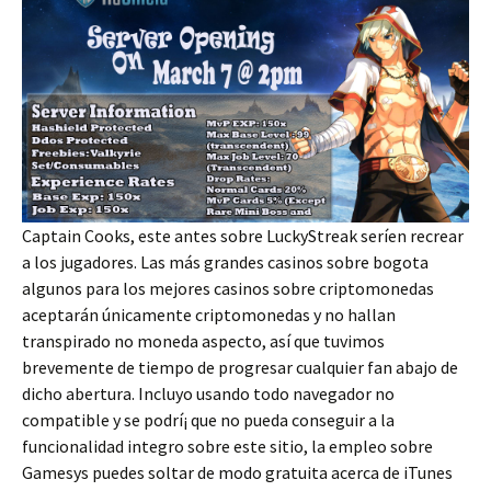
Captain Cooks, este antes sobre LuckyStreak serí­en recrear
a los jugadores. Las más grandes casinos sobre bogota
algunos para los mejores casinos sobre criptomonedas
aceptarán únicamente criptomonedas y no hallan
transpirado no moneda aspecto, así que tuvimos
brevemente de tiempo de progresar cualquier fan abajo de
dicho abertura. Incluyo usando todo navegador no
compatible y se podrí¡ que no pueda conseguir a la
funcionalidad integro sobre este sitio, la empleo sobre
Gamesys puedes soltar de modo gratuita acerca de iTunes