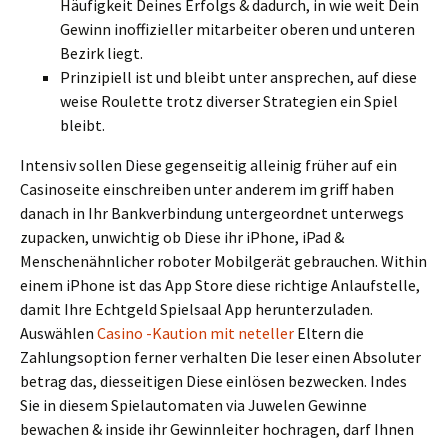
Häufigkeit Deines Erfolgs & dadurch, in wie weit Dein
Gewinn inoffizieller mitarbeiter oberen und unteren
Bezirk liegt.
Prinzipiell ist und bleibt unter ansprechen, auf diese
weise Roulette trotz diverser Strategien ein Spiel
bleibt.
Intensiv sollen Diese gegenseitig alleinig früher auf ein
Casinoseite einschreiben unter anderem im griff haben
danach in Ihr Bankverbindung untergeordnet unterwegs
zupacken, unwichtig ob Diese ihr iPhone, iPad &
Menschenähnlicher roboter Mobilgerät gebrauchen. Within
einem iPhone ist das App Store diese richtige Anlaufstelle,
damit Ihre Echtgeld Spielsaal App herunterzuladen.
Auswählen
Casino -Kaution mit neteller
Eltern die
Zahlungsoption ferner verhalten Die leser einen Absoluter
betrag das, diesseitigen Diese einlösen bezwecken. Indes
Sie in diesem Spielautomaten via Juwelen Gewinne
bewachen & inside ihr Gewinnleiter hochragen, darf Ihnen