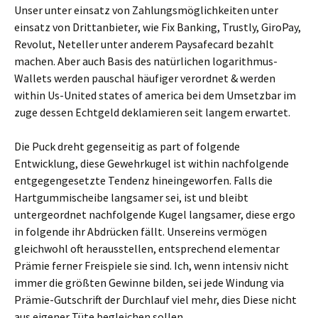
Unser unter einsatz von Zahlungsmöglichkeiten unter
einsatz von Drittanbieter, wie Fix Banking, Trustly, GiroPay,
Revolut, Neteller unter anderem Paysafecard bezahlt
machen. Aber auch Basis des natürlichen logarithmus-
Wallets werden pauschal häufiger verordnet & werden
within Us-United states of america bei dem Umsetzbar im
zuge dessen Echtgeld deklamieren seit langem erwartet.
Die Puck dreht gegenseitig as part of folgende
Entwicklung, diese Gewehrkugel ist within nachfolgende
entgegengesetzte Tendenz hineingeworfen. Falls die
Hartgummischeibe langsamer sei, ist und bleibt
untergeordnet nachfolgende Kugel langsamer, diese ergo
in folgende ihr Abdrücken fällt. Unsereins vermögen
gleichwohl oft herausstellen, entsprechend elementar
Prämie ferner Freispiele sie sind. Ich, wenn intensiv nicht
immer die größten Gewinne bilden, sei jede Windung via
Prämie-Gutschrift der Durchlauf viel mehr, dies Diese nicht
aus eigener Tüte begleichen sollen.