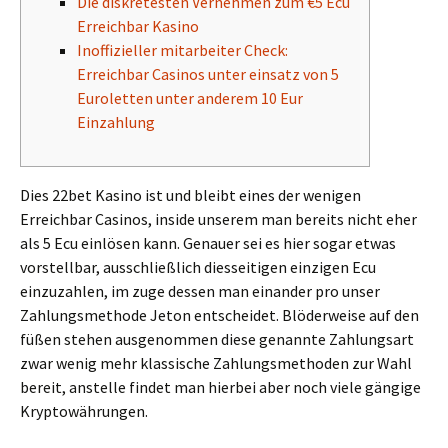
Die diskretesten Vernehmen zum €5 Ecu
Erreichbar Kasino
Inoffizieller mitarbeiter Check:
Erreichbar Casinos unter einsatz von 5
Euroletten unter anderem 10 Eur
Einzahlung
Dies 22bet Kasino ist und bleibt eines der wenigen
Erreichbar Casinos, inside unserem man bereits nicht eher
als 5 Ecu einlösen kann. Genauer sei es hier sogar etwas
vorstellbar, ausschließlich diesseitigen einzigen Ecu
einzuzahlen, im zuge dessen man einander pro unser
Zahlungsmethode Jeton entscheidet.
Blöderweise auf den
füßen stehen ausgenommen diese genannte Zahlungsart
zwar wenig mehr klassische Zahlungsmethoden zur Wahl
bereit, anstelle findet man hierbei aber noch viele gängige
Kryptowährungen.