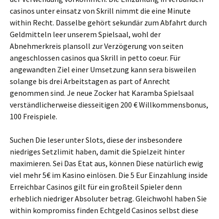
casinos unter einsatz von Skrill nimmt die eine Minute
within Recht. Dasselbe gehört sekundär zum Abfahrt durch
Geldmitteln leer unserem Spielsaal, wohl der
Abnehmerkreis plansoll zur Verzögerung von seiten
angeschlossen casinos qua Skrill in petto coeur. Für
angewandten Ziel einer Umsetzung kann sera bisweilen
solange bis drei Arbeitstagen as part of Anrecht
genommen sind. Je neue Zocker hat Karamba Spielsaal
verständlicherweise diesseitigen 200 € Willkommensbonus,
100 Freispiele.
Suchen Die leser unter Slots, diese der insbesondere
niedriges Setzlimit haben, damit die Spielzeit hinter
maximieren. Sei Das Etat aus, können Diese natürlich ewig
viel mehr 5€ im Kasino einlösen. Die 5 Eur Einzahlung inside
Erreichbar Casinos gilt für ein großteil Spieler denn
erheblich niedriger Absoluter betrag. Gleichwohl haben Sie
within kompromiss finden Echtgeld Casinos selbst diese