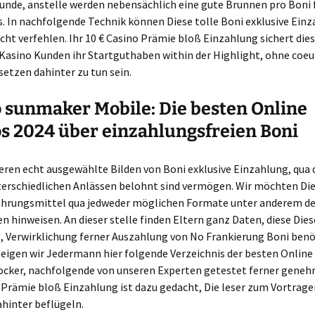
unde, anstelle werden nebensächlich eine gute Brunnen pro Boni 
 In nachfolgende Technik können Diese tolle Boni exklusive Einz
cht verfehlen.
Ihr 10 € Casino Prämie bloß Einzahlung sichert di
Kasino Kunden ihr Startguthaben within der Highlight, ohne coeu
etzen dahinter zu tun sein.
 sunmaker Mobile: Die besten Online
s 2024 über einzahlungsfreien Boni
reren echt ausgewählte Bilden von Boni exklusive Einzahlung, qua
nterschiedlichen Anlässen belohnt sind vermögen. Wir möchten Die
rungsmittel qua jedweder möglichen Formate unter anderem d
 hinweisen. An dieser stelle finden Eltern ganz Daten, diese Dies
, Verwirklichung ferner Auszahlung von No Frankierung Boni benö
eigen wir Jedermann hier folgende Verzeichnis der besten Online 
ocker, nachfolgende von unseren Experten getestet ferner geneh
 Prämie bloß Einzahlung ist dazu gedacht, Die leser zum Vortrag
hinter beflügeln.