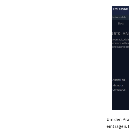
Um den Prä
eintragen. 