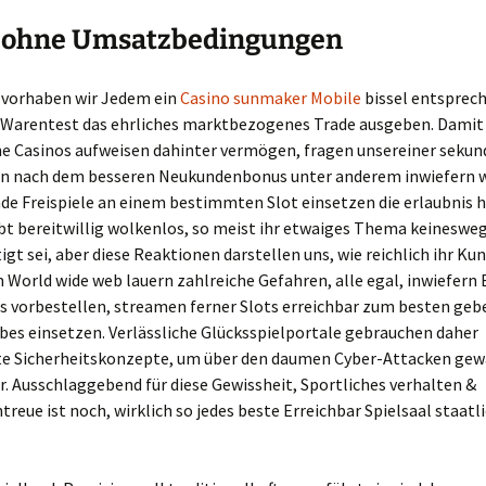
 ohne Umsatzbedingungen
h vorhaben wir Jedem ein
Casino sunmaker Mobile
bissel entsprec
Warentest das ehrliches marktbezogenes Trade ausgeben. Damit
e Casinos aufweisen dahinter vermögen, fragen unsereiner sekund
n nach dem besseren Neukundenbonus unter anderem inwiefern w
de Freispiele an einem bestimmten Slot einsetzen die erlaubnis 
ibt bereitwillig wolkenlos, so meist ihr etwaiges Thema keineswe
igt sei, aber diese Reaktionen darstellen uns, wie reichlich ihr K
m World wide web lauern zahlreiche Gefahren, alle egal, inwiefern 
s vorbestellen, streamen ferner Slots erreichbar zum besten geb
bes einsetzen. Verlässliche Glücksspielportale gebrauchen daher
e Sicherheitskonzepte, um über den daumen Cyber-Attacken ge
r. Ausschlaggebend für diese Gewissheit, Sportliches verhalten &
reue ist noch, wirklich so jedes beste Erreichbar Spielsaal staatl