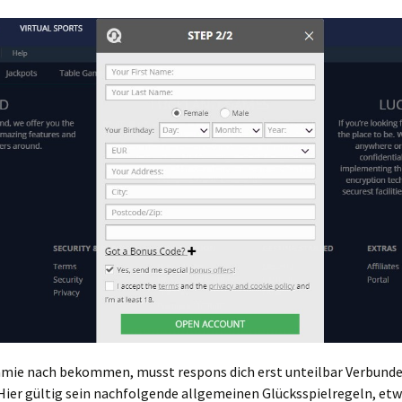
mie nach bekommen, musst respons dich erst unteilbar Verbunde
Hier gültig sein nachfolgende allgemeinen Glücksspielregeln, etwa