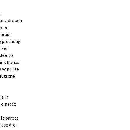
n
ganz droben
enden
darauf
anspruchung
Unser
nkkonto
bank Bonus
e von Free
deutsche
s in
r einsatz
lt parece
iese drei