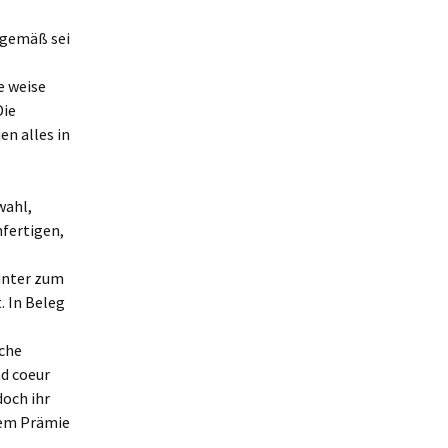
rgemäß sei
e weise
Die
n alles in
wahl,
nfertigen,
inter zum
. In Beleg
iche
d coeur
doch ihr
sem Prämie