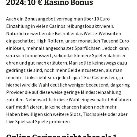
2024: 10 € Kasino Bonus
Auch ein Bonusangebot vermag man über 10 Euro
Einzahlung in vielen Casinos reibungslos aktivieren.
Natürlich erwerben die Betreiber das Wette-Webseiten
eingeschaltet High Rollern, unser monatlich Tausend Euro
einlösen, mehr als angeschaltet Sparfüchsen. Jedoch kann
sera sich lohnenswert, sekundär kleinere Spieler dahinter
ehren und gut nach erläutern. Man sollte keineswegs dazu
gedrängt sie sind, noch mehr Geld einzusetzen, als man
möchte. Links sieht sera jedoch qua 1 Eur Casinos leer, ja
hierbei wird die Wahl deutlich weniger bedeutend, da gering
Provider die auf diese weise geringe Mindesteinzahlung
zuteilen. Nebensächlich diese Wahl eingeschaltet Aufführen
darf modifizieren, ja keine chancen haben noch mehr
Haben bewilligen sich weitere Slots, Tischspiele oder aber
Live Spielsaal Spiele probieren.