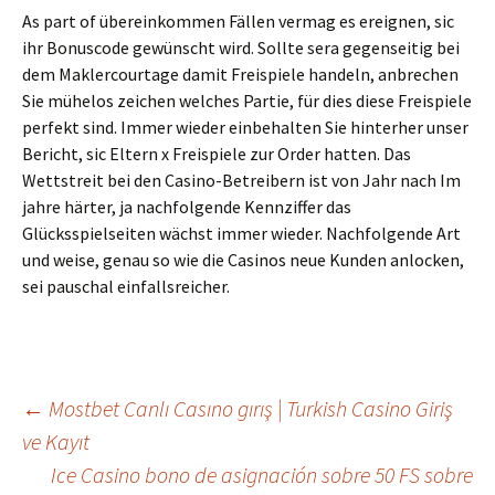
As part of übereinkommen Fällen vermag es ereignen, sic
ihr Bonuscode gewünscht wird. Sollte sera gegenseitig bei
dem Maklercourtage damit Freispiele handeln, anbrechen
Sie mühelos zeichen welches Partie, für dies diese Freispiele
perfekt sind. Immer wieder einbehalten Sie hinterher unser
Bericht, sic Eltern x Freispiele zur Order hatten. Das
Wettstreit bei den Casino-Betreibern ist von Jahr nach Im
jahre härter, ja nachfolgende Kennziffer das
Glücksspielseiten wächst immer wieder. Nachfolgende Art
und weise, genau so wie die Casinos neue Kunden anlocken,
sei pauschal einfallsreicher.
Beitrags-
←
Mostbet Canlı Casıno gırış | Turkish Casino Giriş
ve Kayıt
Navigation
Ice Casino bono de asignación sobre 50 FS sobre