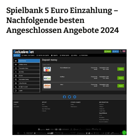
Spielbank 5 Euro Einzahlung –
Nachfolgende besten
Angeschlossen Angebote 2024