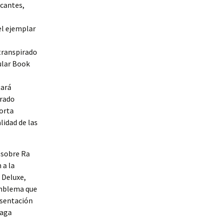
icantes,
el ejemplar
transpirado
ular Book
gará
irado
porta
lidad de las
 sobre Ra
 a la
 Deluxe,
emblema que
esentación
paga