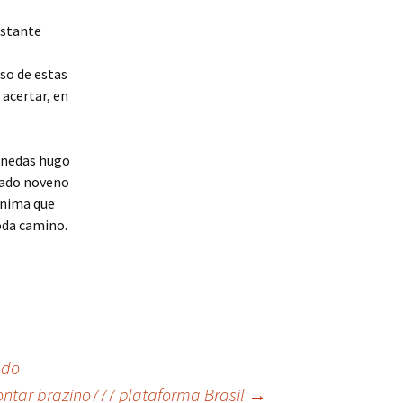
astante
so de estas
 acertar, en
irado noveno
ínima que
toda camino.
ado
ontar brazino777 plataforma Brasil
→