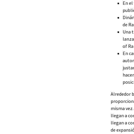
En el
publi
Dinám
de Ra
Una t
lanza
of Ra
En ca
autom
justa
hacer
posic
Alrededor b
proporciona
misma vez. 
llegan a co
llegan a co
de expansió