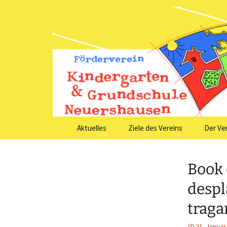
Förderver
Grundsch
Zum
Aktuelles
Ziele des Vereins
Der Ve
Inhalt
springen
Book 
despl
traga
21. Januar