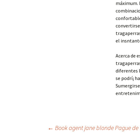
máximum. P
combinacio
confortable
convertirse
tragaperras
el insntant
Acerca de e
tragaperras
diferentes 
se podrí¡ h
Sumergirse 
entretenim
Beitrags-
←
Book agent jane blonde Pague de