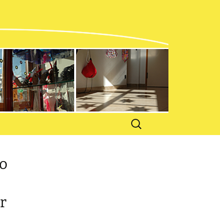
n und
en
Suchen
nach:
do
r