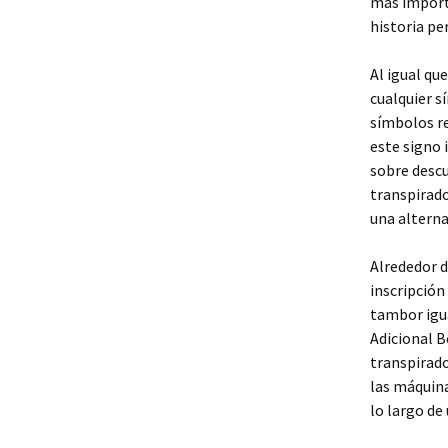
más import
historia pe
Al igual qu
cualquier s
símbolos re
este signo 
sobre descu
transpirado
una alterna
Alrededor d
inscripción
tambor igua
Adicional B
transpirado
las máquina
lo largo de