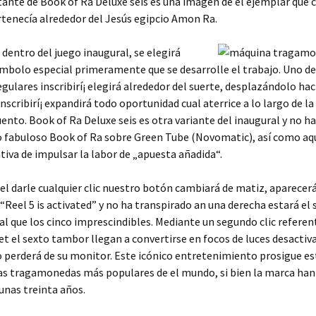
ante de Book of Ra Deluxe seis es una imagen de el ejemplar que 
rtenecía alrededor del Jesús egipcio Amon Ra.
e dentro del juego inaugural, se elegirá
ímbolo especial primeramente que se desarrolle el trabajo. Uno de
gulares inscribirí¡ elegirá alrededor del suerte, desplazándolo hac
inscribirí¡ expandirá todo oportunidad cual aterrice a lo largo de l
ento. Book of Ra Deluxe seis es otra variante del inaugural y no ha
 fabuloso Book of Ra sobre Green Tube (Novomatic), así­ como aq
tiva de impulsar la labor de „apuesta añadida“.
el darle cualquier clic nuestro botón cambiará de matiz, aparecer
 “Reel 5 is activated” y no ha transpirado an una derecha estará el 
l que los cinco imprescindibles. Mediante un segundo clic referen
et el sexto tambor llegan a convertirse en focos de luces desactiva
 perderá de su monitor. Este icónico entretenimiento prosigue es
s tragamonedas más populares de el mundo, si bien la marca han 
 unas treinta años.