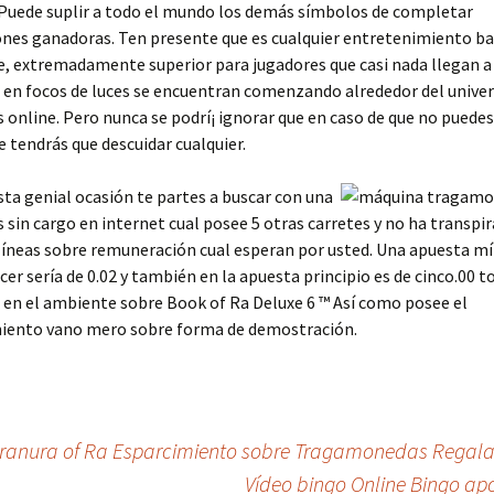
uede suplir a todo el mundo los demás símbolos de completar
nes ganadoras. Ten presente que es cualquier entretenimiento b
, extremadamente superior para jugadores que casi nada llegan a
 en focos de luces se encuentran comenzando alrededor del univer
 online. Pero nunca se podrí¡ ignorar que en caso de que no puedes
e tendrás que descuidar cualquier.
sta genial ocasión te partes a buscar con una
 sin cargo en internet cual posee 5 otras carretes y no ha transp
líneas sobre remuneración cual esperan por usted. Una apuesta m
acer serí­a de 0.02 y también en la apuesta principio es de cinco.00 
en el ambiente sobre Book of Ra Deluxe 6 ™ Así­ como posee el
iento vano mero sobre forma de demostración.
 ranura of Ra Esparcimiento sobre Tragamonedas Regal
Vídeo bingo Online Bingo ap