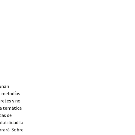
ionan
a melodías
rretes y no
a temática
das de
latilidad la
arará. Sobre