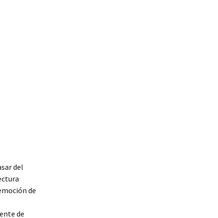
asar del
ectura
 emoción de
iente de