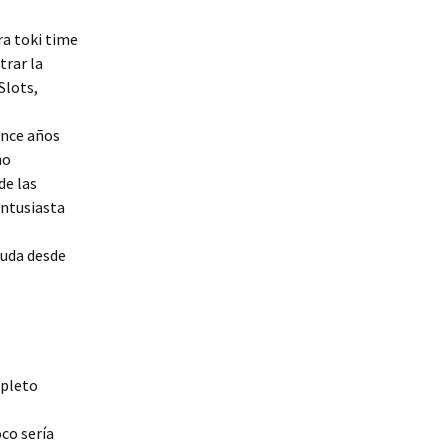
trar la
Slots,
ince años
no
de las
entusiasta
duda desde
mpleto
o serí­a