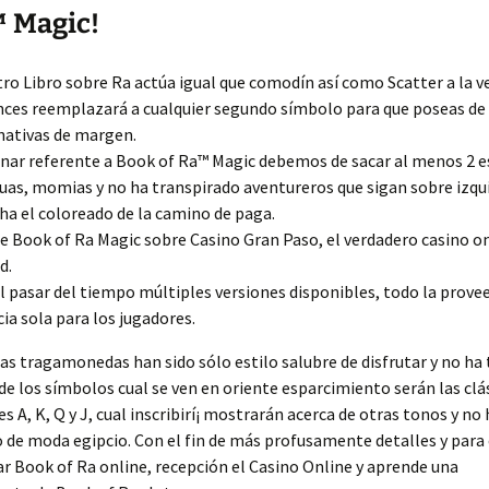
 Magic!
ro Libro sobre Ra actúa igual que comodín así­ como Scatter a la ve
ces reemplazará a cualquier segundo símbolo para que poseas d
nativas de margen.
nar referente a Book of Ra™ Magic debemos de sacar al menos 2 e
uas, momias y no ha transpirado aventureros que sigan sobre izqu
ha el coloreado de la camino de paga.
e Book of Ra Magic sobre Casino Gran Paso, el verdadero casino o
d.
l pasar del tiempo múltiples versiones disponibles, todo la prove
cia sola para los jugadores.
s tragamonedas han sido sólo estilo salubre de disfrutar y no ha
de los símbolos cual se ven en oriente esparcimiento serán las clá
 A, K, Q y J, cual inscribirí¡ mostrarán acerca de otras tonos y no 
 de moda egipcio. Con el fin de más profusamente detalles y par
ar Book of Ra online, recepción el Casino Online y aprende una