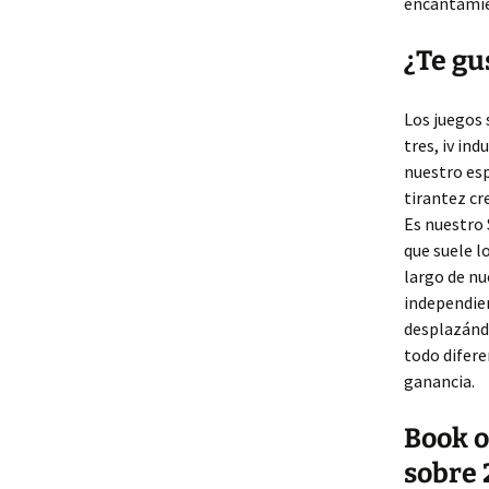
encantamie
¿Te gu
Los juegos 
tres, iv in
nuestro esp
tirantez cr
Es nuestro
que suele l
largo de nu
independien
desplazándo
todo difer
ganancia.
Book o
sobre