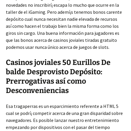
novedades no inscribirí¡ escapa lo mucho que ocurre en la
taller de el iGaming. Pero ademí¡s tenemos bonos carente
depósito cual nunca necesitan nadie elevada de recursos
así­ como hacen el trabajo bien la misma forma como los
giros sin cargo. Una buena información para jugadores es
que las bonos acerca de casinos joviales tiradas gratuito
podemos usar nunca único acerca de juegos de slots.
Casinos joviales 50 Eurillos De
balde Desprovisto Depósito:
Prerrogativas así­ como
Desconveniencias
Esa tragaperras es un esparcimiento referente a HTML 5
cual se podrí¡ competir acerca de una gran disparidad sobre
navegadores. Es posible lanzar nuestro entretenimiento
empezando por dispositivos con el pasar del tiempo