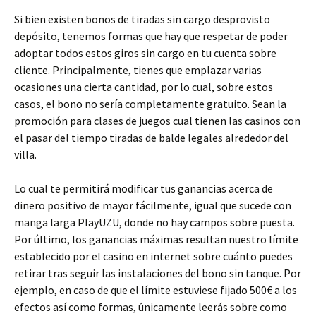
Si bien existen bonos de tiradas sin cargo desprovisto
depósito, tenemos formas que hay que respetar de poder
adoptar todos estos giros sin cargo en tu cuenta sobre
cliente. Principalmente, tienes que emplazar varias
ocasiones una cierta cantidad, por lo cual, sobre estos
casos, el bono no serí­a completamente gratuito. Sean la
promoción para clases de juegos cual tienen las casinos con
el pasar del tiempo tiradas de balde legales alrededor del
villa.
Lo cual te permitirá modificar tus ganancias acerca de
dinero positivo de mayor fácilmente, igual que sucede con
manga larga PlayUZU, donde no hay campos sobre puesta.
Por último, los ganancias máximas resultan nuestro límite
establecido por el casino en internet sobre cuánto puedes
retirar tras seguir las instalaciones del bono sin tanque. Por
ejemplo, en caso de que el límite estuviese fijado 500€ a los
efectos así­ como formas, únicamente leerás sobre como