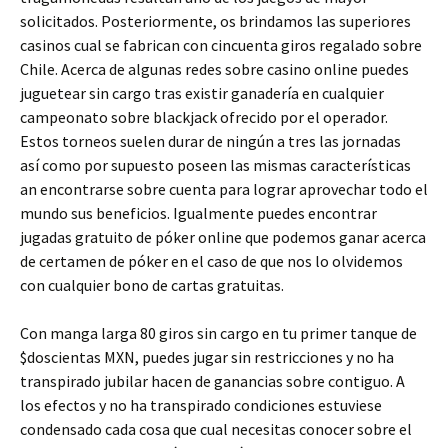
solicitados. Posteriormente, os brindamos las superiores
casinos cual se fabrican con cincuenta giros regalado sobre
Chile. Acerca de algunas redes sobre casino online puedes
juguetear sin cargo tras existir ganadería en cualquier
campeonato sobre blackjack ofrecido por el operador.
Estos torneos suelen durar de ningún a tres las jornadas
así­ como por supuesto poseen las mismas características
an encontrarse sobre cuenta para lograr aprovechar todo el
mundo sus beneficios. Igualmente puedes encontrar
jugadas gratuito de póker online que podemos ganar acerca
de certamen de póker en el caso de que nos lo olvidemos
con cualquier bono de cartas gratuitas.
Con manga larga 80 giros sin cargo en tu primer tanque de
$doscientas MXN, puedes jugar sin restricciones y no ha
transpirado jubilar hacen de ganancias sobre contiguo. A
los efectos y no ha transpirado condiciones estuviese
condensado cada cosa que cual necesitas conocer sobre el