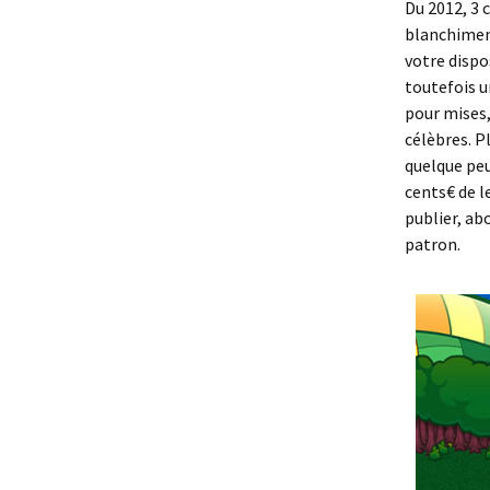
Du 2012, 3 
blanchiment
votre dispos
toutefois u
pour mises,
célèbres. P
quelque peu
cents€ de l
publier, ab
patron.