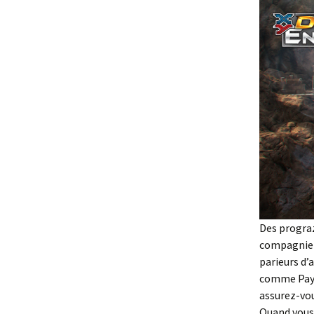
Des progra
compagnie d
parieurs d’
comme Paypa
assurez-vou
Quand vous 