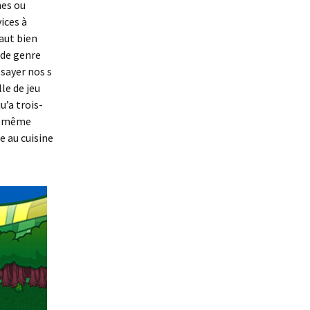
nes ou
ices à
vaut bien
nde genre
ssayer nos s
le de jeu
’a trois-
us-même
e au cuisine