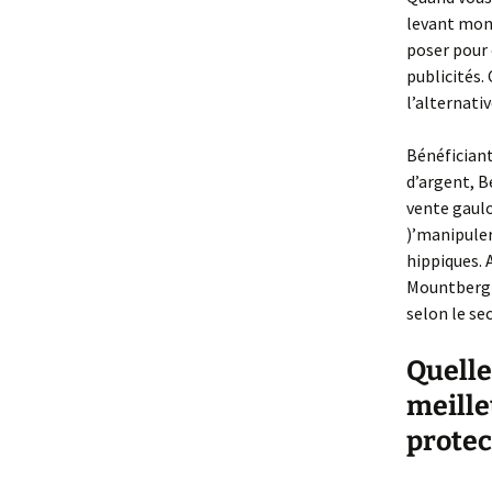
levant mon 
poser pour 
publicités.
l’alternativ
Bénéficiant
d’argent, Be
vente gaulo
)’manipuler
hippiques.
Mountberg S
selon le se
Quelle
meille
protec