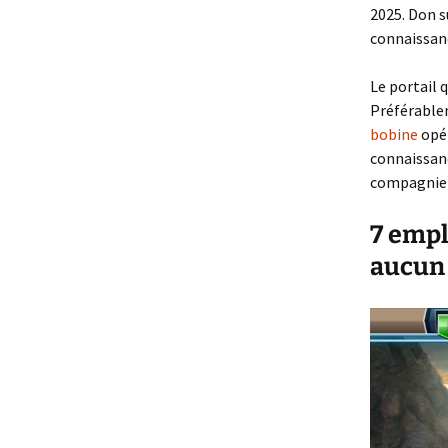
2025. Don s
connaissanc
Le portail 
Préférablem
bobine
opér
connaissanc
compagnie d
7 empl
aucun