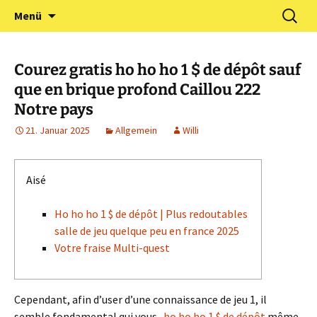
Zum
Suchen
Förderverein Kindergarten
Menü
Inhalt
nach:
und Grundschule
springen
Neuershausen
Courez gratis ho ho ho 1 $ de dépôt sauf
que en brique profond Caillou 222
Notre pays
21. Januar 2025
Allgemein
Willi
Aisé
Ho ho ho 1 $ de dépôt | Plus redoutables
salle de jeu quelque peu en france 2025
Votre fraise Multi-quest
Cependant, afin d’user d’une connaissance de jeu 1, il
semble fondamental qui vous-
ho ho ho 1 $ de dépôt
même