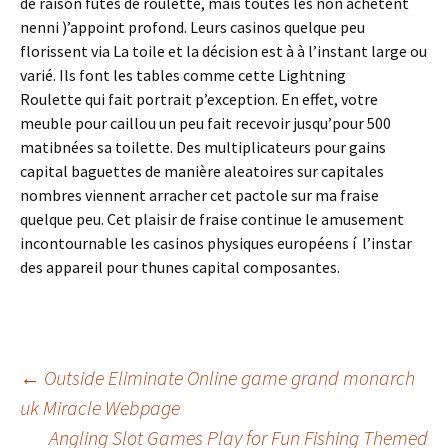
de raison futés de roulette, mais toutes les non achètent
nenni )’appoint profond. Leurs casinos quelque peu
florissent via La toile et la décision est à à l’instant large ou
varié. Ils font les tables comme cette Lightning
Roulette qui fait portrait p’exception. En effet, votre
meuble pour caillou un peu fait recevoir jusqu’pour 500
matibnées sa toilette. Des multiplicateurs pour gains
capital baguettes de manière aleatoires sur capitales
nombres viennent arracher cet pactole sur ma fraise
quelque peu. Cet plaisir de fraise continue le amusement
incontournable les casinos physiques européens í l’instar
des appareil pour thunes capital composantes.
Beitrags-
←
Outside Eliminate Online game grand monarch
uk Miracle Webpage
Navigation
Angling Slot Games Play for Fun Fishing Themed