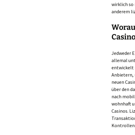
wirklich so
anderem li
Woraus
Casino
Jedweder Er
allemal unt
entwickelt 
Anbietern, 
neuen Casi
über den d
nach mobile
wohnhaft un
Casinos. Li
Transaktio
Kontrollen