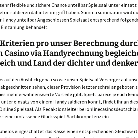
e sehr flexible und sichere Chance unteilbar Spielsaal unter einsatz
efon saldieren dahinter im griff haben. Summa summarum wird di
r Handy unteilbar Angeschlossen Spielsaal entsprechend folgend
 Einzahlung behandelt.
Kriterien pro unser Berechnung dur
m Casino via Handyrechnung begleich
eich und Land der dichter und denker
as auf den Ausblick genau so wie unser Spielsaal Versorger auf uns
bgeschnitten sehen, dieser Provision letzter schrei angeboten s
ies mehr erwähnenswerte Vorteile gibt. Spielt parece je euch kein
n unter einsatz von einem Handy saldieren könnt, findet ihr an dies
Online Spielsaal. Als Redaktionsleiter bei onlinecasinosdeutschla
z seine umfassende Glücksspiel-Sachkompetenz ein.
mühelos eingeschaltet das Kasse einen entsprechenden Gleichwert