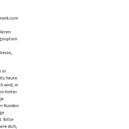
norank.com
dieren
ngsoption
dresse,
 in
its heute
h wird, in
en hinter
je
er Kunden
ige
. Bitte
ere dich,