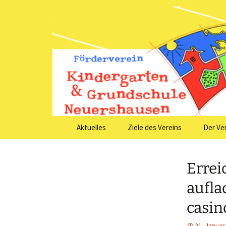
Förderver
Grundsch
Zum
Aktuelles
Ziele des Vereins
Der Ve
Inhalt
springen
Errei
aufla
casin
21. Januar